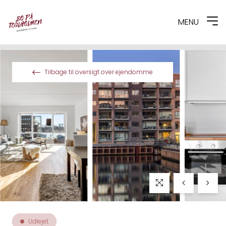
MENU
Spring til indhold
Tilbage til oversigt over ejendomme
Udlejet