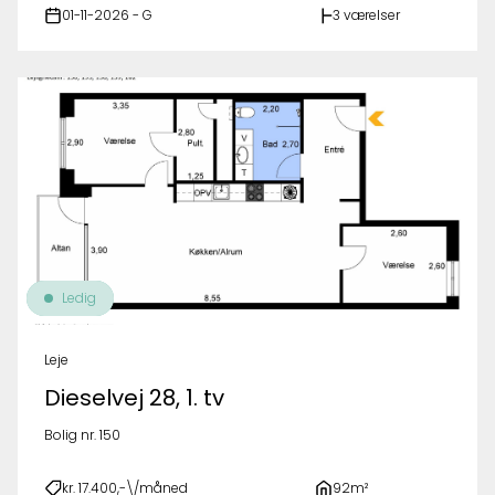
01-11-2026 - G
3 værelser
Ledig
Leje
Dieselvej 28, 1. tv
Bolig nr. 150
kr. 17.400,-\/måned
92m²