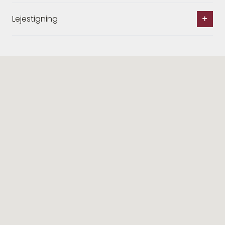
Lejestigning
Lignende ejendomme