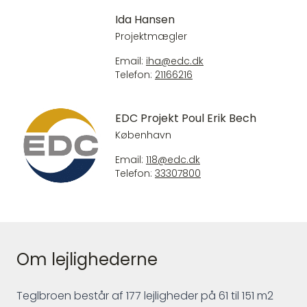
Ida Hansen
Projektmægler
Email:
iha@edc.dk
Telefon:
21166216
EDC Projekt Poul Erik Bech
København
Email:
118@edc.dk
Telefon:
33307800
Om lejlighederne
Teglbroen består af 177 lejligheder på 61 til 151 m2