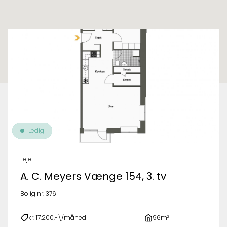
Til oversigt over ejendomme
Ledig
Leje
A. C. Meyers Vænge 154, 3. tv
Bolig nr. 376
kr. 17.200,-\/måned
96m²