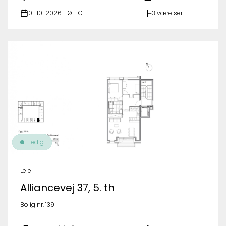
01-10-2026 - Ø - G
3 værelser
Ledig
Leje
Alliancevej 37, 5. th
Bolig nr. 139