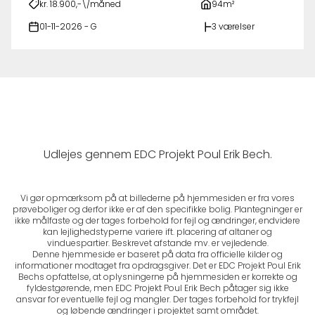
kr. 18.900,-\/måned
94m²
01-11-2026 - G
3 værelser
Udlejes gennem EDC Projekt Poul Erik Bech.
Vi gør opmærksom på at billederne på hjemmesiden er fra vores
prøveboliger og derfor ikke er af den specifikke bolig. Plantegninger er
ikke målfaste og der tages forbehold for fejl og ændringer, endvidere
kan lejlighedstyperne variere ift. placering af altaner og
vinduespartier. Beskrevet afstande mv. er vejledende.
Denne hjemmeside er baseret på data fra officielle kilder og
informationer modtaget fra opdragsgiver. Det er EDC Projekt Poul Erik
Bechs opfattelse, at oplysningerne på hjemmesiden er korrekte og
fyldestgørende, men EDC Projekt Poul Erik Bech påtager sig ikke
ansvar for eventuelle fejl og mangler. Der tages forbehold for trykfejl
og løbende ændringer i projektet samt området.