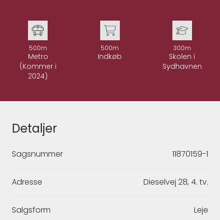
500m
500m
300m
Metro
Indkøb
Skolen i
(Kommer i
Sydhavnen
2024)
Detaljer
Sagsnummer
11870159-1
Adresse
Dieselvej 28, 4. tv.
Salgsform
Leje