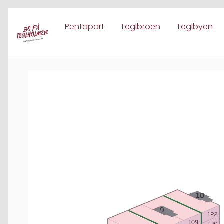
Pentapart
Teglbroen
Teglbyen
Spring til indhold