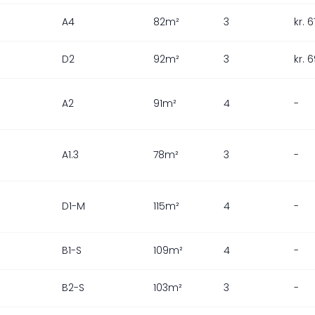
A4
82m²
3
kr. 
D2
92m²
3
kr. 
A2
91m²
4
-
A1.3
78m²
3
-
D1-M
115m²
4
-
B1-S
109m²
4
-
B2-S
103m²
3
-