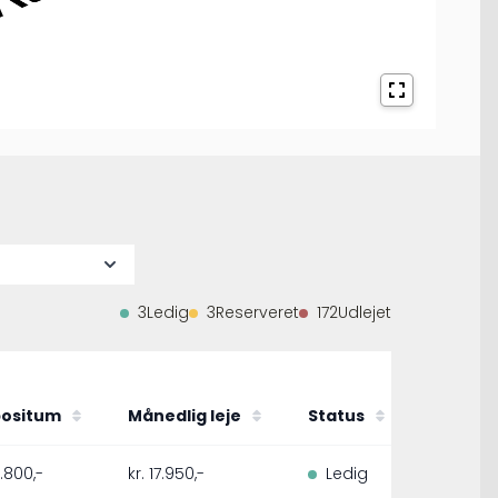
3
Ledig
3
Reserveret
172
Udlejet
ositum
Månedlig leje
Status
1.800,-
kr. 17.950,-
Ledig