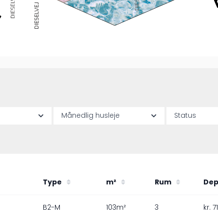
Månedlig husleje
Status
Type
m²
Rum
Dep
B2-M
103m²
3
kr. 7