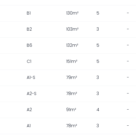
B1
130m²
5
-
B2
103m²
3
-
B6
132m²
5
-
C1
151m²
5
-
A1-S
79m²
3
-
A2-S
78m²
3
-
A2
91m²
4
-
A1
78m²
3
-