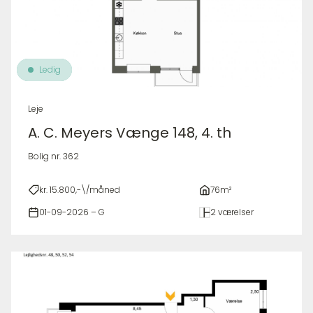
Ledig
Leje
A. C. Meyers Vænge 148, 4. th
Bolig nr. 362
kr. 15.800,-\/måned
76m²
01-09-2026 – G
2 værelser