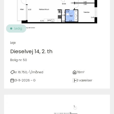
Ledig
Leje
Dieselvej 14, 2. th
Bolig nr. 50
kr. 16.750,-\/måned
78m²
01-11-2026 – G
3 værelser