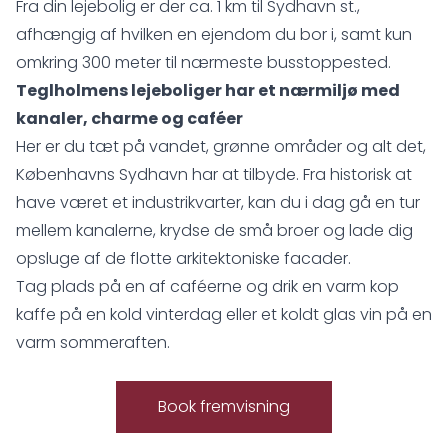
Fra din lejebolig er der ca. 1 km til Sydhavn st.,
afhængig af hvilken en ejendom du bor i, samt kun
omkring 300 meter til nærmeste busstoppested.
Teglholmens lejeboliger har et nærmiljø med
kanaler, charme og caféer
Her er du tæt på vandet, grønne områder og alt det,
Københavns Sydhavn har at tilbyde. Fra historisk at
have været et industrikvarter, kan du i dag gå en tur
mellem kanalerne, krydse de små broer og lade dig
opsluge af de flotte arkitektoniske facader.
Tag plads på en af caféerne og drik en varm kop
kaffe på en kold vinterdag eller et koldt glas vin på en
varm sommeraften.
Book fremvisning