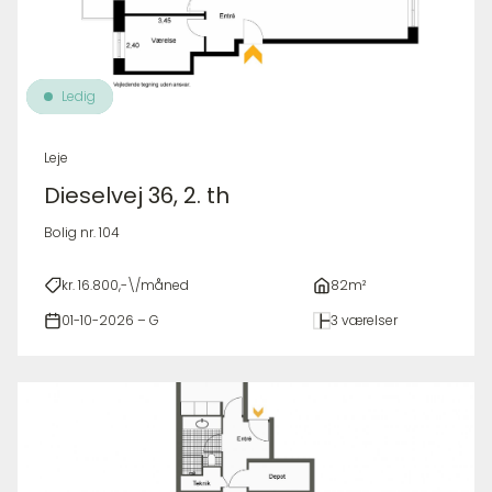
Ledig
Leje
Dieselvej 36, 2. th
Bolig nr. 104
kr. 16.800,-\/måned
82m²
01-10-2026 – G
3 værelser