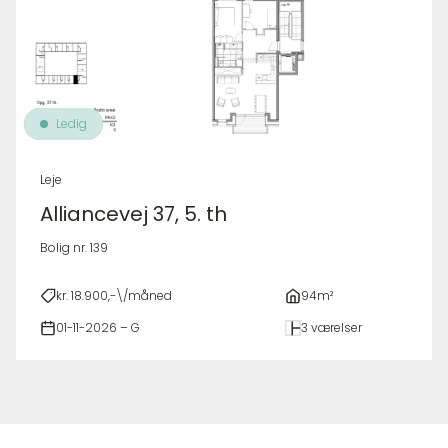
Ledig
Leje
Alliancevej 37, 5. th
Bolig nr. 139
kr. 18.900,-\/måned
94m²
01-11-2026 – G
3 værelser