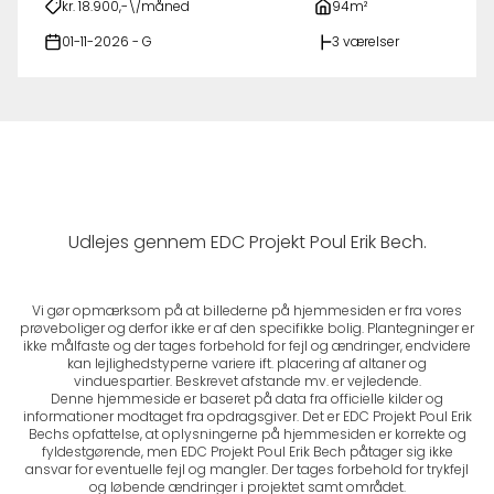
kr. 18.900,-\/måned
94m²
01-11-2026 - G
3 værelser
Udlejes gennem EDC Projekt Poul Erik Bech.
Vi gør opmærksom på at billederne på hjemmesiden er fra vores
prøveboliger og derfor ikke er af den specifikke bolig. Plantegninger er
ikke målfaste og der tages forbehold for fejl og ændringer, endvidere
kan lejlighedstyperne variere ift. placering af altaner og
vinduespartier. Beskrevet afstande mv. er vejledende.
Denne hjemmeside er baseret på data fra officielle kilder og
informationer modtaget fra opdragsgiver. Det er EDC Projekt Poul Erik
Bechs opfattelse, at oplysningerne på hjemmesiden er korrekte og
fyldestgørende, men EDC Projekt Poul Erik Bech påtager sig ikke
ansvar for eventuelle fejl og mangler. Der tages forbehold for trykfejl
og løbende ændringer i projektet samt området.