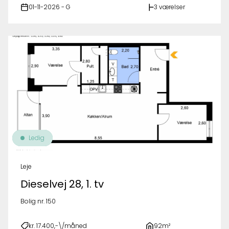
01-11-2026 - G
3 værelser
Ledig
Leje
Dieselvej 28, 1. tv
Bolig nr. 150
kr. 17.400,-\/måned
92m²