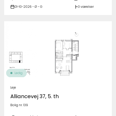
01-10-2026 - Ø - G
3 værelser
Ledig
Leje
Alliancevej 37, 5. th
Bolig nr. 139