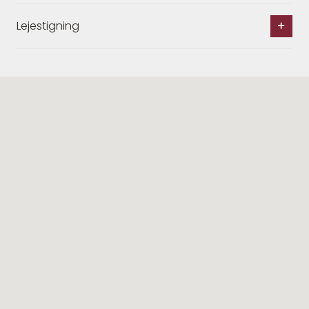
Lejestigning
Lignende ejendomme