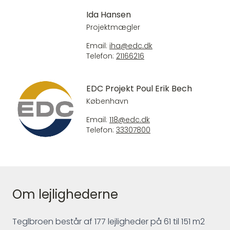
Ida Hansen
Projektmægler
Email:
iha@edc.dk
Telefon:
21166216
EDC Projekt Poul Erik Bech
København
Email:
118@edc.dk
Telefon:
33307800
Om lejlighederne
Teglbroen består af 177 lejligheder på 61 til 151 m2