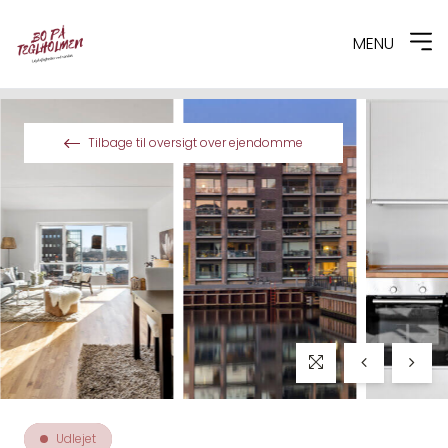
MENU
Spring til indhold
Tilbage til oversigt over ejendomme
Udlejet