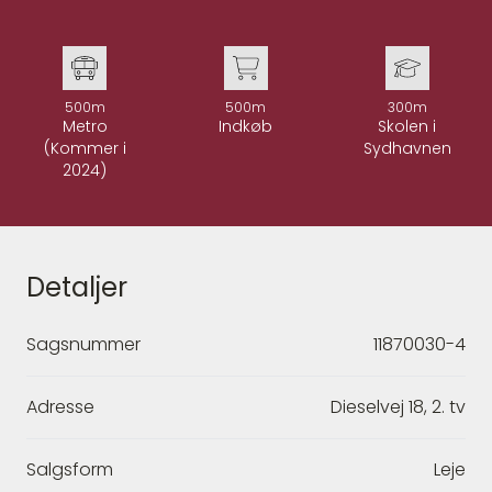
500m
500m
300m
Metro
Indkøb
Skolen i
(Kommer i
Sydhavnen
2024)
Detaljer
Sagsnummer
11870030-4
Adresse
Dieselvej 18, 2. tv
Salgsform
Leje