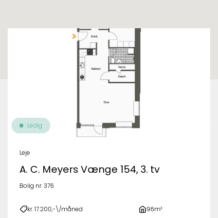
Til oversigt over ejendomme
Ledig
Leje
A. C. Meyers Vænge 154, 3. tv
Bolig nr. 376
kr. 17.200,-\/måned
96m²