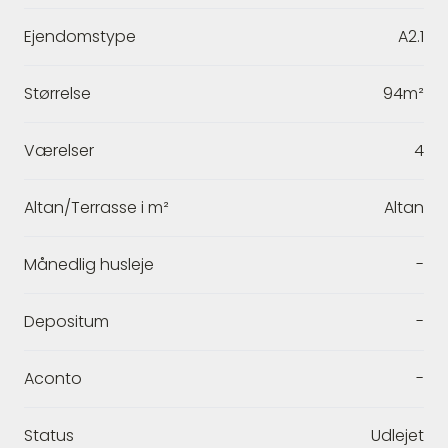
Ejendomstype
A2.1
Størrelse
94m²
Værelser
4
Altan/Terrasse i m²
Altan
Månedlig husleje
-
Depositum
-
Aconto
-
Status
Udlejet