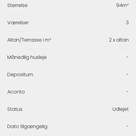
Størrelse
94m²
Værelser
3
Altan/Terrasse i m²
2 x altan
Månedlig husleje
-
Depositum
-
Aconto
-
Status
Udlejet
Dato tilgængelig
-