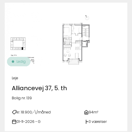
Ledig
Leje
Alliancevej 37, 5. th
Bolig nr. 139
kr. 18.900,-\/måned
94m²
01-11-2026 - G
3 værelser