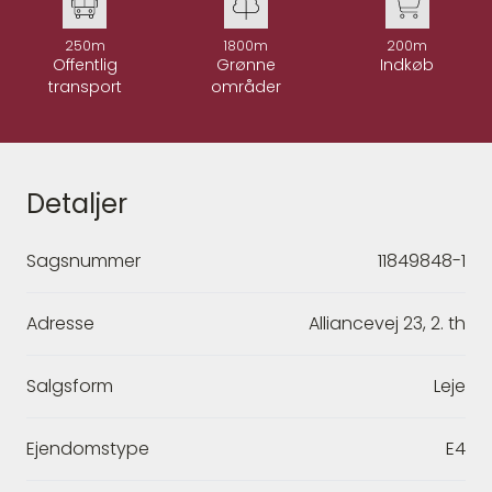
250m
1800m
200m
Offentlig
Grønne
Indkøb
transport
områder
Detaljer
Sagsnummer
11849848-1
Adresse
Alliancevej 23, 2. th
Salgsform
Leje
Ejendomstype
E4