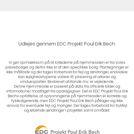
Udlejes gennem EDC Projekt Poul Erik Bech.
Vi gør opmærksom på at billederne på hjemmesiden er fra vores
prøveboliger og derfor ikke er af den specifikke bolig. Plantegninger er
ikke målfaste og der tages forbehold for fejl og ændringer, endvidere
kan lejlighedstyperne variere ift. placering af altaner og
vinduespartier. Beskrevet afstande mv. er vejledende.
Denne hjemmeside er baseret på data fra officielle kilder og
informationer modtaget fra opdragsgiver. Det er EDC Projekt Poul Erik
Bechs opfattelse, at oplysningerne på hjemmesiden er korrekte og
fyldestgørende, men EDC Projekt Poul Erik Bech påtager sig ikke
ansvar for eventuelle fejl og mangler. Der tages forbehold for trykfejl
og løbende ændringer i projektet samt området.