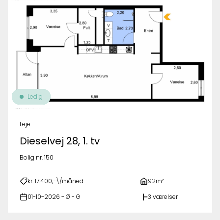
Ledig
Leje
Dieselvej 28, 1. tv
Bolig nr. 150
kr. 17.400,-\/måned
92m²
01-10-2026 - Ø - G
3 værelser