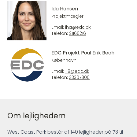
Ida Hansen
Projektmægler
Email:
iha@edc.dk
Telefon:
21166216
EDC Projekt Poul Erik Bech
København
Email:
118@edc.dk
Telefon:
33307800
Om lejlighedern
West Coast Park består af 140 lejligheder på 73 til