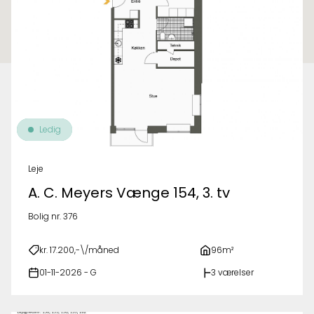
Ledig
Leje
A. C. Meyers Vænge 154, 3. tv
Bolig nr. 376
kr. 17.200,-\/måned
96m²
01-11-2026 - G
3 værelser