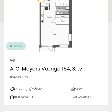
Ledig
Leje
A. C. Meyers Vænge 154, 3. tv
Bolig nr. 376
kr. 17.200,-\/måned
96m²
01-11-2026 - G
3 værelser