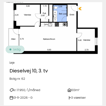
Ledig
Leje
Dieselvej 10, 3. tv
Bolig nr. 62
kr. 17.950,-\/måned
103m²
01-11-2026 - G
3 værelser