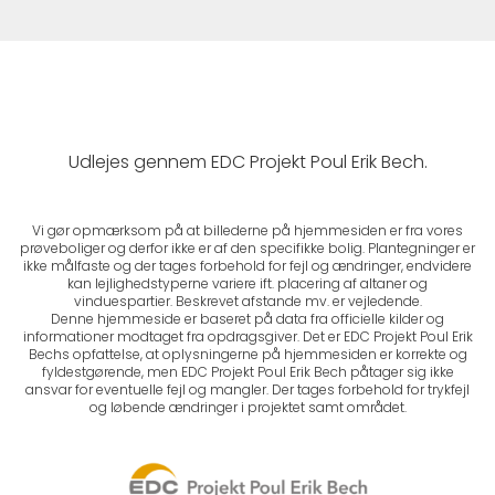
Udlejes gennem EDC Projekt Poul Erik Bech.
Vi gør opmærksom på at billederne på hjemmesiden er fra vores
prøveboliger og derfor ikke er af den specifikke bolig. Plantegninger er
ikke målfaste og der tages forbehold for fejl og ændringer, endvidere
kan lejlighedstyperne variere ift. placering af altaner og
vinduespartier. Beskrevet afstande mv. er vejledende.
Denne hjemmeside er baseret på data fra officielle kilder og
informationer modtaget fra opdragsgiver. Det er EDC Projekt Poul Erik
Bechs opfattelse, at oplysningerne på hjemmesiden er korrekte og
fyldestgørende, men EDC Projekt Poul Erik Bech påtager sig ikke
ansvar for eventuelle fejl og mangler. Der tages forbehold for trykfejl
og løbende ændringer i projektet samt området.