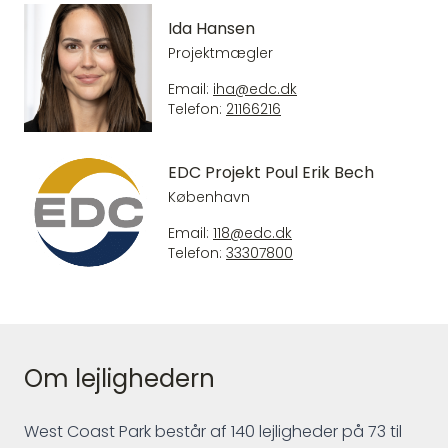
Ida Hansen
Projektmægler
Email:
iha@edc.dk
Telefon:
21166216
EDC Projekt Poul Erik Bech
København
Email:
118@edc.dk
Telefon:
33307800
Om lejlighedern
West Coast Park består af 140 lejligheder på 73 til