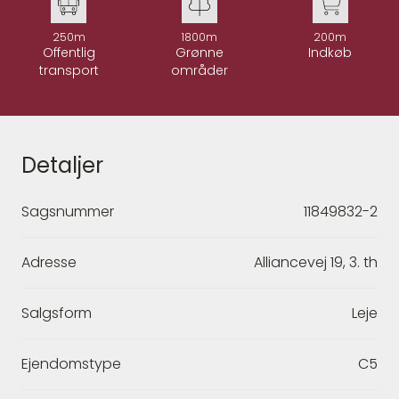
250m
1800m
200m
Offentlig
Grønne
Indkøb
transport
områder
Detaljer
Sagsnummer
11849832-2
Adresse
Alliancevej 19, 3. th
Salgsform
Leje
Ejendomstype
C5