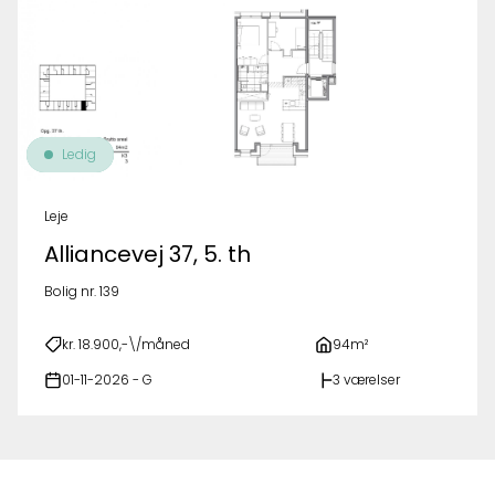
Ledig
Leje
Alliancevej 37, 5. th
Bolig nr. 139
kr. 18.900,-\/måned
94m²
01-11-2026 - G
3 værelser