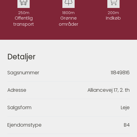
250m
1800m
200m
Offentlig
Grønne
Indkøb
transport
områder
Detaljer
Sagsnummer
11849816
Adresse
Alliancevej 17, 2. th
Salgsform
Leje
Ejendomstype
B4