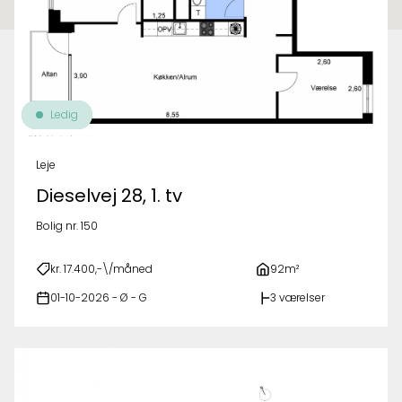
Ledig
Leje
Dieselvej 28, 1. tv
Bolig nr. 150
kr. 17.400,-\/måned
92m²
01-10-2026 - Ø - G
3 værelser