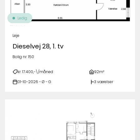
Ledig
Leje
Dieselvej 28, 1. tv
Bolig nr. 150
kr. 17.400,-\/måned
92m²
01-10-2026 - Ø - G
3 værelser