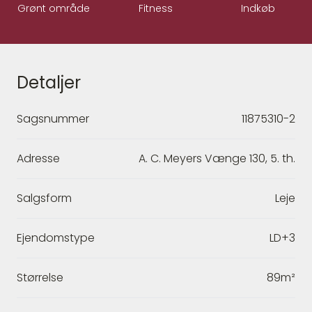
Grønt område
Fitness
Indkøb
Detaljer
Sagsnummer
11875310-2
Adresse
A. C. Meyers Vænge 130, 5. th.
Salgsform
Leje
Ejendomstype
LD+3
Størrelse
89m²