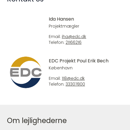
Ida Hansen
Projektmægler
Email:
iha@edc.dk
Telefon:
21166216
EDC Projekt Poul Erik Bech
København
Email:
118@edc.dk
Telefon:
33307800
Om lejlighederne