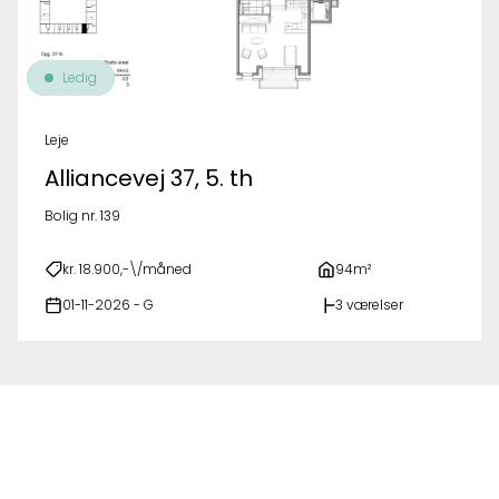
Ledig
Leje
Alliancevej 37, 5. th
Bolig nr. 139
kr. 18.900,-\/måned
94m²
01-11-2026 - G
3 værelser