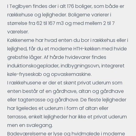
I Teglbyen findes der i alt 176 boliger, som både er
rækkehuse og lejligheder. Boligerne varierer i
størrelse fra 62 til 167 m3 og med mellem 2 til 7
værelser.
Køkkenerne har hvad enten du bor i rækkehus eller i
lejlighed, får du et moderne HTH-køkken med hvide
grebsfrie låger. Af hårde hvidevarer findes
induktionskogeplader, indbygningsovn, integreret
køle-fryseskab og opvaskemaskine.
I rækkehusene er der et skønt privat uderum som
enten består af en gårdhave, altan og gårdhave
eller tagterrasse og gårdhave. De fleste lejligheder
har ligeledes et uderum i form af altan eller
terrasse, enkelt lejligheder har ikke et privat uderum
men en svalegang.
Badeværelserne er lyse og hvidmalede i moderne