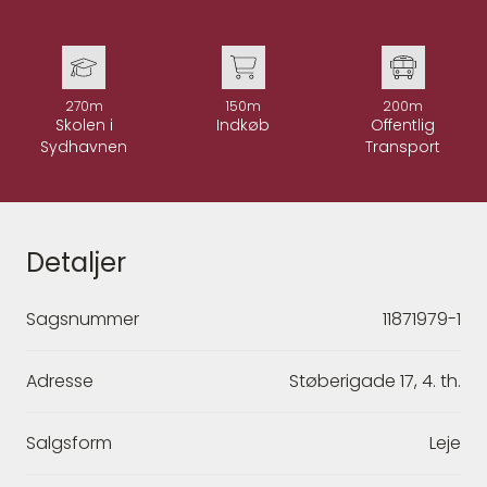
270m
150m
200m
Skolen i
Indkøb
Offentlig
Sydhavnen
Transport
Detaljer
Sagsnummer
11871979-1
Adresse
Støberigade 17, 4. th.
Salgsform
Leje