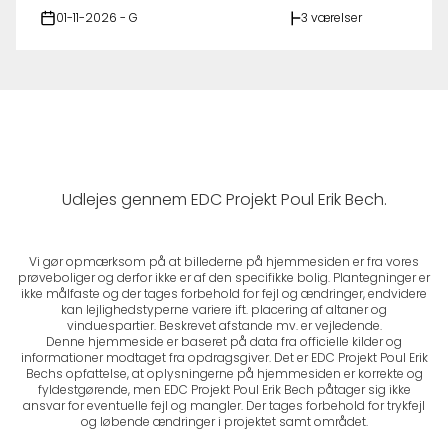
01-11-2026 - G
3 værelser
Udlejes gennem EDC Projekt Poul Erik Bech.
Vi gør opmærksom på at billederne på hjemmesiden er fra vores
prøveboliger og derfor ikke er af den specifikke bolig. Plantegninger er
ikke målfaste og der tages forbehold for fejl og ændringer, endvidere
kan lejlighedstyperne variere ift. placering af altaner og
vinduespartier. Beskrevet afstande mv. er vejledende.
Denne hjemmeside er baseret på data fra officielle kilder og
informationer modtaget fra opdragsgiver. Det er EDC Projekt Poul Erik
Bechs opfattelse, at oplysningerne på hjemmesiden er korrekte og
fyldestgørende, men EDC Projekt Poul Erik Bech påtager sig ikke
ansvar for eventuelle fejl og mangler. Der tages forbehold for trykfejl
og løbende ændringer i projektet samt området.