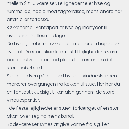
mellem 2 til 5 værelser. Lejlighederne er lyse og
rummelige, nogle med tagterrasse, mens andre har
altan eller terrasse.
Køkkenerne i Pentapart er lyse og indbyder til
hyggelige fællesmiddage.
De hvide, grebsfrie køkken-elementer er i høj dansk
kvalitet. De står i skøn kontrast til lejlighedens varme
parketgulve. Her er god plads til gæster om det
store spisebord.
Siddepladsen på en blød hynde i vindueskarmen
markerer overgangen fra køkken til stue. Her har du
en fantastisk udsigt til kanalen gennem de store
vinduespartier.
I de fleste lejligheder er stuen forlænget af en stor
altan over Teglholmens kanal.
Badeværelset synes at give varme fra sig, i en