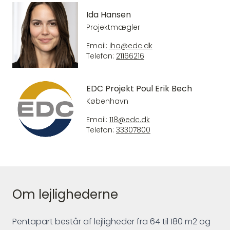
Ida Hansen
Projektmægler
Email:
iha@edc.dk
Telefon:
21166216
EDC Projekt Poul Erik Bech
København
Email:
118@edc.dk
Telefon:
33307800
Om lejlighederne
Pentapart består af lejligheder fra 64 til 180 m2 og