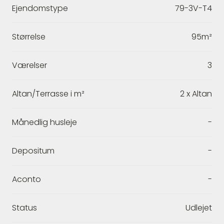
Ejendomstype
79-3V-T4
Størrelse
95m²
Værelser
3
Altan/Terrasse i m²
2 x Altan
Månedlig husleje
-
Depositum
-
Aconto
-
Status
Udlejet