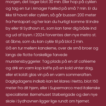
morgen, det tager blot 30 min. Eller hop på cyklen
og tag en tur i Amager Fælled på små 7 min. Er du
ikke til havet eller cyklen, så går bussen 200 meter
fra Pentapart og her kan du hurtigt komme til indre
by eller til Sydhavn st., som kan fører dig både ind
og ud af byen. I 2024 forventes den nye metro st.
at åbne, som du kan cykle til på blot 2 min.
Gå en tur mellem kanalerne, over de små broer og
langs de flotte forskellige farvede
murstensbyggerier. Tag plads på en af caféerne
og drik en varm kop kaffe på en kold vinter dag,
eller et koldt glas vin på en varm sommeraften.
Dagligdagens indkøb kan let klares i Netto, blot 150
meter fra dit hjem, eller i Supermarco med italienske
specialiteter. Børnehuset Støberigade og den nye
skole i Sydhavnen ligger lige rundt om hjørnet.