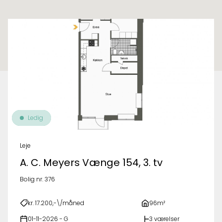
Til oversigt over ejendomme
Ledig
Leje
A. C. Meyers Vænge 154, 3. tv
Bolig nr. 376
kr. 17.200,-\/måned
96m²
01-11-2026 - G
3 værelser