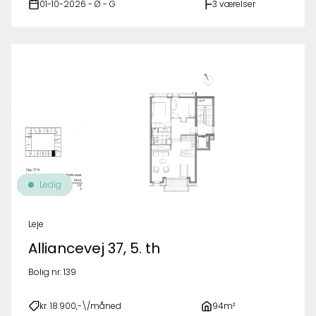
01-10-2026 - Ø - G
3 værelser
Ledig
Leje
Alliancevej 37, 5. th
Bolig nr. 139
kr. 18.900,-\/måned
94m²