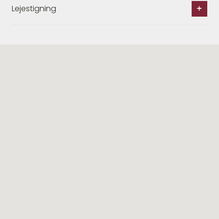
Lejestigning
Lignende ejendomme