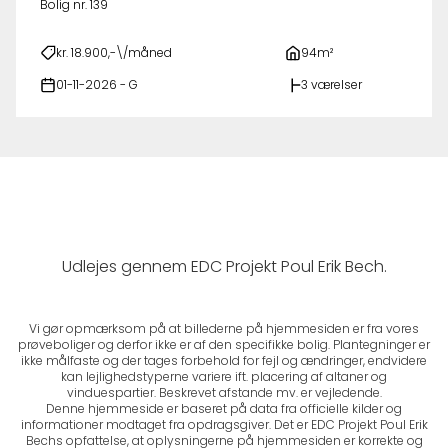
Bolig nr. 139
kr. 18.900,-\/måned
94m²
01-11-2026 - G
3 værelser
Udlejes gennem EDC Projekt Poul Erik Bech.
Vi gør opmærksom på at billederne på hjemmesiden er fra vores
prøveboliger og derfor ikke er af den specifikke bolig. Plantegninger er
ikke målfaste og der tages forbehold for fejl og ændringer, endvidere
kan lejlighedstyperne variere ift. placering af altaner og
vinduespartier. Beskrevet afstande mv. er vejledende.
Denne hjemmeside er baseret på data fra officielle kilder og
informationer modtaget fra opdragsgiver. Det er EDC Projekt Poul Erik
Bechs opfattelse, at oplysningerne på hjemmesiden er korrekte og