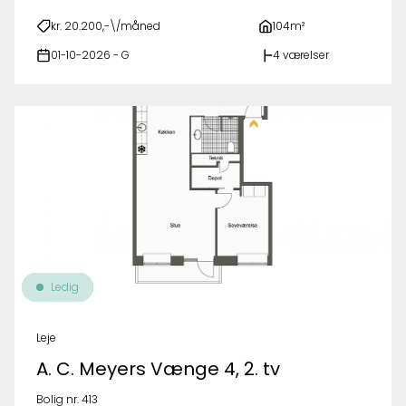
kr. 20.200,-\/måned
104m²
01-10-2026 - G
4 værelser
Ledig
Leje
A. C. Meyers Vænge 4, 2. tv
Bolig nr. 413