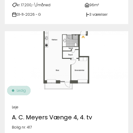
kr. 17.200,-\/måned
96m²
01-11-2026 - G
3 værelser
Ledig
Leje
A. C. Meyers Vænge 4, 4. tv
Bolig nr. 417