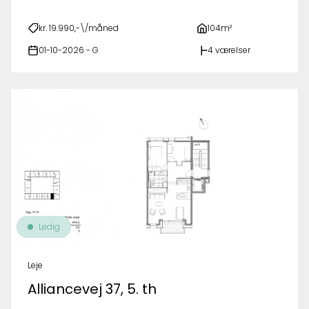
kr. 19.990,-\/måned
104m²
01-10-2026 - G
4 værelser
Ledig
Leje
Alliancevej 37, 5. th