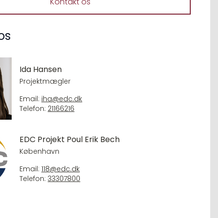
Kontakt os
os
Ida Hansen
Projektmægler
Email:
iha@edc.dk
Telefon:
21166216
EDC Projekt Poul Erik Bech
København
Email:
118@edc.dk
Telefon:
33307800