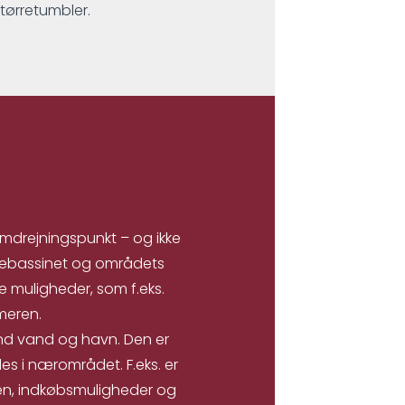
 tørretumbler.
omdrejningspunkt – og ikke
nebassinet og områdets
e muligheder, som f.eks.
meren.
d vand og havn. Den er
des i nærområdet. F.eks. er
nen, indkøbsmuligheder og