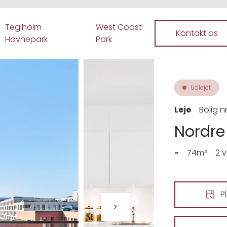
Teglholm
West Coast
Kontakt os
Havnepark
Park
Udlejet
Leje
Bolig nr
Nordre 
-
74m²
2 
P