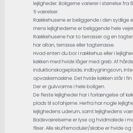
lejligheder. Boligerne varierer i størrelse fra 
5 værelser.
Rækkehusene er beliggende i den sydlige
mens lejlighederne er beliggende hele vej
Rækkehusene har to terrasser og en tagter
har altan, terrasse eller tagterrasse.
Hvad enten du bor i rækkehus eller i lejligh
køkken med hvide låger med greb. Af hårde
induktionskogeplade, indbygningsovn, inte
opvaskemaskine. Det hvide køkken står i fin k
Der er gulvvarme i hele boligen.
De fleste lejligheder har i forlængelse af k
plads til sofahjørne. Herfra har nogle lejlig
lejlighedens uderum, samt lejlighedens være
Badeværelserne er lyse og hvidmalede i mo
fliser. Alle skuffemoduler/skabe er hvide og f