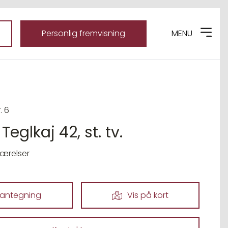
Personlig fremvisning
MENU
. 6
Teglkaj 42, st. tv.
værelser
lantegning
Vis på kort