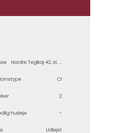
sse
Nordre Teglkaj 42, st. tv.
domstype
C1
lser
2
dlig husleje
-
us
Udlejet