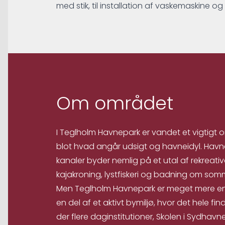
med stik, til installation af vaskemaskine og
Om området
I Teglholm Havnepark er vandet et vigtigt 
blot hvad angår udsigt og havneidyl. Hav
kanaler byder nemlig på et utal af rekreativ
kajakroning, lystfiskeri og badning om som
Men Teglholm Havnepark er meget mere en
en del af et aktivt bymiljø, hvor det hele fin
der flere daginstitutioner, Skolen i Sydhav