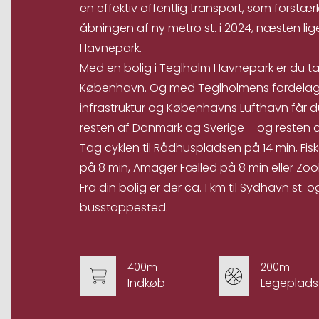
en effektiv offentlig transport, som forstæ
åbningen af ny metro st. i 2024, næsten li
Havnepark.
Med en bolig i Teglholm Havnepark er du t
København. Og med Teglholmens fordelagtig
infrastruktur og Københavns Lufthavn får 
resten af Danmark og Sverige – og resten a
Tag cyklen til Rådhuspladsen på 14 min, Fi
på 8 min, Amager Fælled på 8 min eller Zool
Fra din bolig er der ca. 1 km til Sydhavn st.
busstoppested.
400m
200m
Indkøb
Legeplads