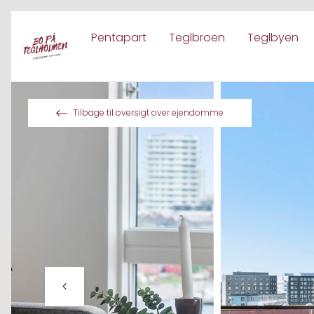
Pentapart
Teglbroen
Teglbyen
Spring til indhold
Tilbage til oversigt over ejendomme