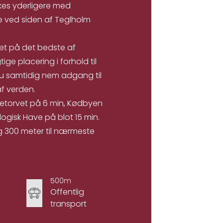
rkes yderligere med
ge ved siden af Teglholm
æt på det bedste af
e placering i forhold til
du samtidig nem adgang til
f verden.
sketorvet på 6 min, Kødbyen
ogisk Have på blot 15 min.
 og 300 meter til nærmeste
500m
Offentlig
transport