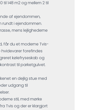
60 til 148 m2 og mellem 2 til
 ende af ejendommen,
en rundt i ejendommen.
rasse, mens lejlighederne
ed, får du et moderne Tvis-
 hvidevarer forefindes
greret kølefryseskab og
ontrast til parketgulvet.
økkenet en dejlig stue med
heder udgang til
lser.
derne stil, med mørke
ra Tvis og der er klargjort