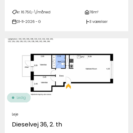
kr. 16.750,-\/måned
78m²
01-11-2026 - G
3 værelser
Ledig
Leje
Dieselvej 36, 2. th