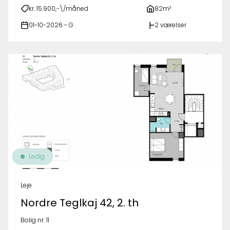
kr. 15.900,-\/måned
82m²
01-10-2026 - G
2 værelser
Ledig
Leje
Nordre Teglkaj 42, 2. th
Bolig nr. 11