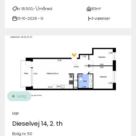
kr. 16.500,-\/måned
83m²
01-10-2026 - G
3 værelser
Ledig
Leje
Dieselvej 14, 2. th
Bolig nr. 50