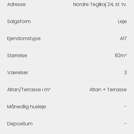
Adresse
Nordre Teglkaj 24, st. tv.
Salgsform
Leje
Ejendomstype
A17
Størrelse
82m²
Værelser
3
Altan/Terrasse i m²
Altan + Terrasse
Månedlig husleje
-
Depositum
-