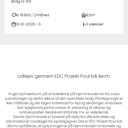
Bolig nr. 104
kr. 16.800,-\/måned
82m²
01-10-2026 - G
3 værelser
Udlejes gennem EDC Projekt Poul Erik Bech.
Vi gør opmærksom på at billederne på hjemmesiden er fra vores
prøveboliger og derfor ikke er af den specifikke bolig. Plantegninger er
ikke målfaste og der tages forbehold for fejl og ændringer, endvidere
kan lejlighedstyperne variere ift. placering af altaner og
vinduespartier. Beskrevet afstande mv. er vejledende.
Denne hjemmeside er baseret på data fra officielle kilder og
informationer modtaget fra opdragsgiver. Det er EDC Projekt Poul Erik
Bechs opfattelse, at oplysningerne på hjemmesiden er korrekte og