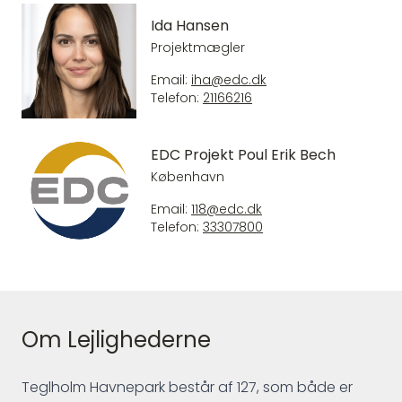
Ida Hansen
Projektmægler
Email:
iha@edc.dk
Telefon:
21166216
EDC Projekt Poul Erik Bech
København
Email:
118@edc.dk
Telefon:
33307800
Om Lejlighederne
Teglholm Havnepark består af 127, som både er