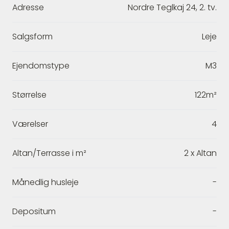
Adresse
Nordre Teglkaj 24, 2. tv.
Salgsform
Leje
Ejendomstype
M3
Størrelse
122m²
Værelser
4
Altan/Terrasse i m²
2 x Altan
Månedlig husleje
-
Depositum
-