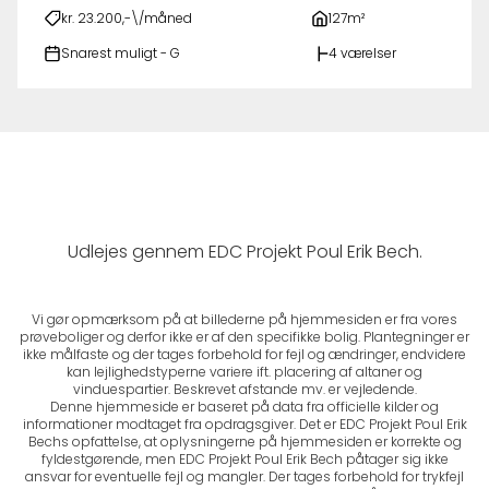
kr. 23.200,-\/måned
127m²
Snarest muligt - G
4 værelser
Udlejes gennem EDC Projekt Poul Erik Bech.
Vi gør opmærksom på at billederne på hjemmesiden er fra vores
prøveboliger og derfor ikke er af den specifikke bolig. Plantegninger er
ikke målfaste og der tages forbehold for fejl og ændringer, endvidere
kan lejlighedstyperne variere ift. placering af altaner og
vinduespartier. Beskrevet afstande mv. er vejledende.
Denne hjemmeside er baseret på data fra officielle kilder og
informationer modtaget fra opdragsgiver. Det er EDC Projekt Poul Erik
Bechs opfattelse, at oplysningerne på hjemmesiden er korrekte og
fyldestgørende, men EDC Projekt Poul Erik Bech påtager sig ikke
ansvar for eventuelle fejl og mangler. Der tages forbehold for trykfejl