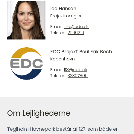
Ida Hansen
Projektmægler
Email:
iha@edc.dk
Telefon:
21166216
EDC Projekt Poul Erik Bech
København
Email:
118@edc.dk
Telefon:
33307800
Om Lejlighederne
Teglholm Havnepark består af 127, som både er