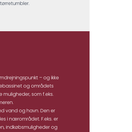
 tørretumbler.
omdrejningspunkt – og ikke
nebassinet og områdets
e muligheder, som f.eks.
meren.
d vand og havn. Den er
des i nærområdet. F.eks. er
nen, indkøbsmuligheder og