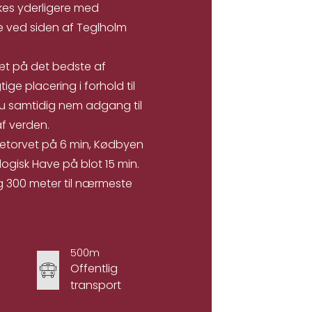
rkes yderligere med
ge ved siden af Teglholm
æt på det bedste af
e placering i forhold til
du samtidig nem adgang til
f verden.
sketorvet på 6 min, Kødbyen
ogisk Have på blot 15 min.
 og 300 meter til nærmeste
500m
Offentlig
transport