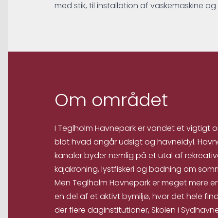
med stik, til installation af vaskemaskine og
Om området
I Teglholm Havnepark er vandet et vigtigt 
blot hvad angår udsigt og havneidyl. Hav
kanaler byder nemlig på et utal af rekreativ
kajakroning, lystfiskeri og badning om som
Men Teglholm Havnepark er meget mere en
en del af et aktivt bymiljø, hvor det hele fin
der flere daginstitutioner, Skolen i Sydhav