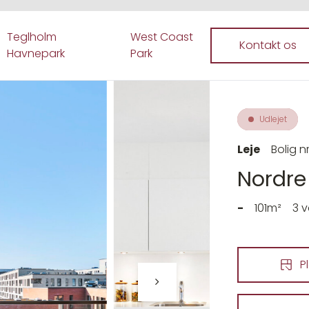
Teglholm
West Coast
Kontakt os
Havnepark
Park
Udlejet
Leje
Bolig nr
Nordre 
-
101m²
3 
P