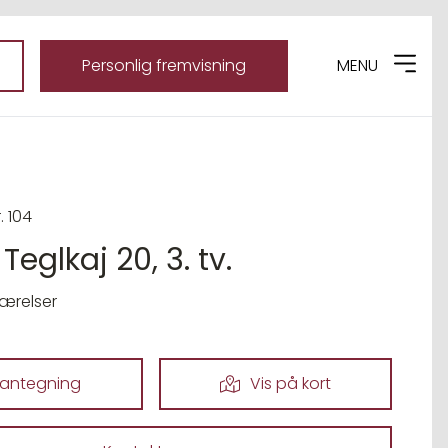
Personlig fremvisning
MENU
. 104
Teglkaj 20, 3. tv.
værelser
lantegning
Vis på kort