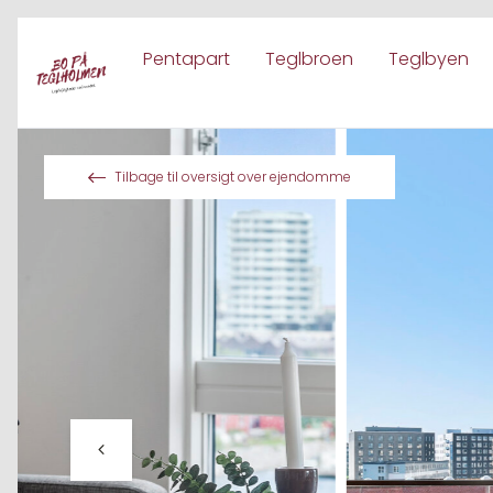
Pentapart
Teglbroen
Teglbyen
Spring til indhold
Tilbage til oversigt over ejendomme