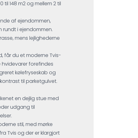
60 til 148 m2 og mellem 2 til
 ende af ejendommen,
en rundt i ejendommen.
rasse, mens lejlighederne
ed, får du et moderne Tvis-
 hvidevarer forefindes
greret kølefryseskab og
ontrast til parketgulvet.
økkenet en dejlig stue med
heder udgang til
lser.
derne stil, med mørke
ra Tvis og der er klargjort