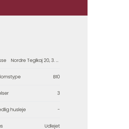
sse
Nordre Teglkaj 20, 3. tv.
domstype
B10
lser
3
dlig husleje
-
us
Udlejet