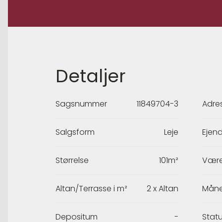
Detaljer
Sagsnummer
11849704-3
Adre
Salgsform
Leje
Ejen
Størrelse
101m²
Være
Altan/Terrasse i m²
2 x Altan
Måne
Depositum
-
Stat