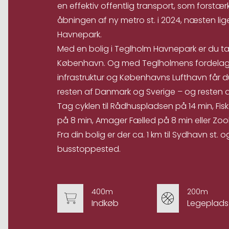
en effektiv offentlig transport, som forstæ
åbningen af ny metro st. i 2024, næsten li
Havnepark.
Med en bolig i Teglholm Havnepark er du t
København. Og med Teglholmens fordelagtig
infrastruktur og Københavns Lufthavn får 
resten af Danmark og Sverige – og resten a
Tag cyklen til Rådhuspladsen på 14 min, Fi
på 8 min, Amager Fælled på 8 min eller Zool
Fra din bolig er der ca. 1 km til Sydhavn st.
busstoppested.
400m
200m
Indkøb
Legeplads