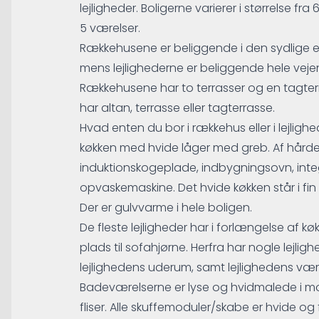
lejligheder. Boligerne varierer i størrelse fra 
5 værelser.
Rækkehusene er beliggende i den sydlige
mens lejlighederne er beliggende hele vej
Rækkehusene har to terrasser og en tagter
har altan, terrasse eller tagterrasse.
Hvad enten du bor i rækkehus eller i lejligh
køkken med hvide låger med greb. Af hårde
induktionskogeplade, indbygningsovn, inte
opvaskemaskine. Det hvide køkken står i fin k
Der er gulvvarme i hele boligen.
De fleste lejligheder har i forlængelse af k
plads til sofahjørne. Herfra har nogle lejlig
lejlighedens uderum, samt lejlighedens være
Badeværelserne er lyse og hvidmalede i mo
fliser. Alle skuffemoduler/skabe er hvide og f