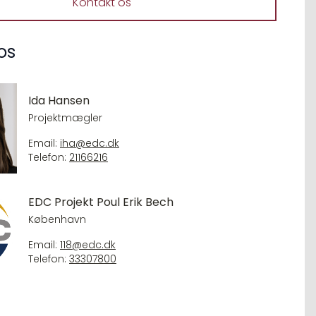
Kontakt os
os
Ida Hansen
Projektmægler
Email:
iha@edc.dk
Telefon:
21166216
EDC Projekt Poul Erik Bech
København
Email:
118@edc.dk
Telefon:
33307800