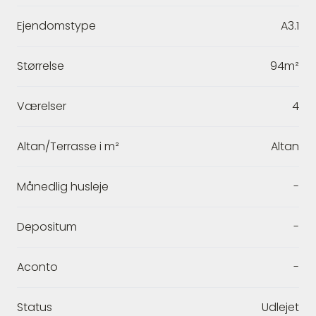
Ejendomstype
A3.1
Størrelse
94m²
Værelser
4
Altan/Terrasse i m²
Altan
Månedlig husleje
-
Depositum
-
Aconto
-
Status
Udlejet