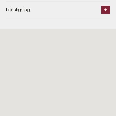
Lejestigning
Lignende ejendomme