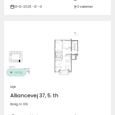
01-10-2026 - Ø - G
3 værelser
Ledig
Leje
Alliancevej 37, 5. th
Bolig nr. 139