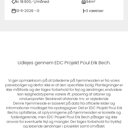
kr. 18.900,-\/måned
94m²
01-11-2026 - G
3 værelser
Udlejes gennem EDC Projekt Poul Erik Bech.
Vi gør opmærksom på at billederne på hjemmesiden er fra vores
prøveboliger og derfor ikke er af den specifikke bolig. Plantegninger er
ikke målfaste og der tages forbehold for fejl og ændringer, endvidere
kan lejlighedstyperne variere ift. placering af altaner og
vinduespartier. Beskrevet afstande mv. er vejledende.
Denne hjemmeside er baseret på data fra officielle kilder og
informationer modtaget fra opdragsgiver. Det er EDC Projekt Poul Erik
Bechs opfattelse, at oplysningerne på hjemmesiden er korrekte og
fyldestgørende, men EDC Projekt Poul Erik Bech påtager sig ikke
ansvar for eventuelle fejl og mangler. Der tages forbehold for trykfejl
og løbende ændringer i projektet samt området.