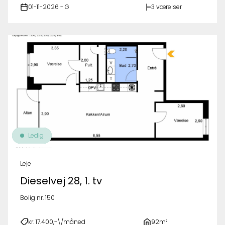
01-11-2026 - G
3 værelser
Ledig
Leje
Dieselvej 28, 1. tv
Bolig nr. 150
kr. 17.400,-\/måned
92m²