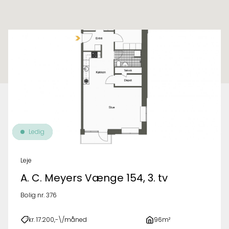
Til oversigt over ejendomme
Ledig
Leje
A. C. Meyers Vænge 154, 3. tv
Bolig nr. 376
kr. 17.200,-\/måned
96m²