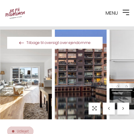
MENU
Spring til indhold
Tilbage til oversigt over ejendomme
Udlejet