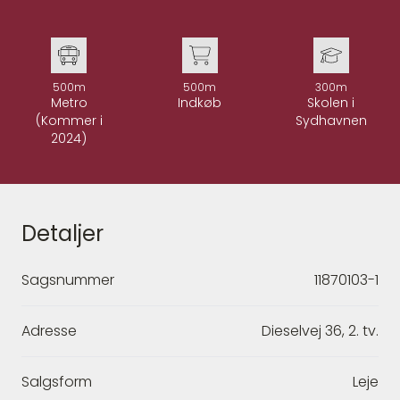
500m
500m
300m
Metro
Indkøb
Skolen i
(Kommer i
Sydhavnen
2024)
Detaljer
Sagsnummer
11870103-1
Adresse
Dieselvej 36, 2. tv.
Salgsform
Leje