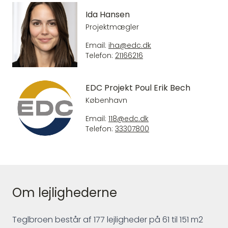
Ida Hansen
Projektmægler
Email:
iha@edc.dk
Telefon:
21166216
EDC Projekt Poul Erik Bech
København
Email:
118@edc.dk
Telefon:
33307800
Om lejlighederne
Teglbroen består af 177 lejligheder på 61 til 151 m2