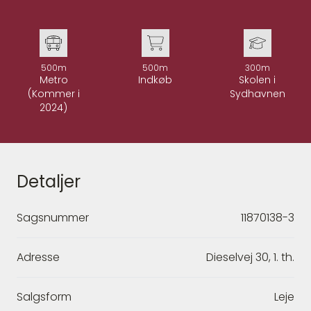
500m
500m
300m
Metro
Indkøb
Skolen i
(Kommer i
Sydhavnen
2024)
Detaljer
Sagsnummer
11870138-3
Adresse
Dieselvej 30, 1. th.
Salgsform
Leje