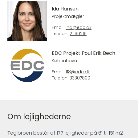
Ida Hansen
Projektmægler
Email:
iha@edc.dk
Telefon:
21166216
EDC Projekt Poul Erik Bech
København
Email:
118@edc.dk
Telefon:
33307800
Om lejlighederne
Teglbroen består af 177 lejligheder på 61 til 151 m2