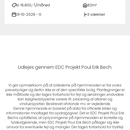
kr. 16.800,-\/måned
82m²
01-10-2026 - G
3 værelser
Udlejes gennem EDC Projekt Poul Erik Bech.
Vi gør opmærksom på at billederne på hjemmesiden er fra vores
prøveboliger og derfor ikke er af den specifikke bolig. Plantegninger er
ikke målfaste og der tages forbehold for fejl og ændringer, endvidere
kan lejlighedstyperne variere ift. placering af altaner og
vinduespartier. Beskrevet afstande mv. er vejledende.
Denne hjemmeside er baseret på data fra officielle kilder og
informationer modtaget fra opdragsgiver. Det er EDC Projekt Poul Erik
Bechs opfattelse, at oplysningerne på hjemmesiden er korrekte og
fyldestgørende, men EDC Projekt Poul Erik Bech påtager sig ikke
ansvar for eventuelle fejl og mangler. Der tages forbehold for trykfejl