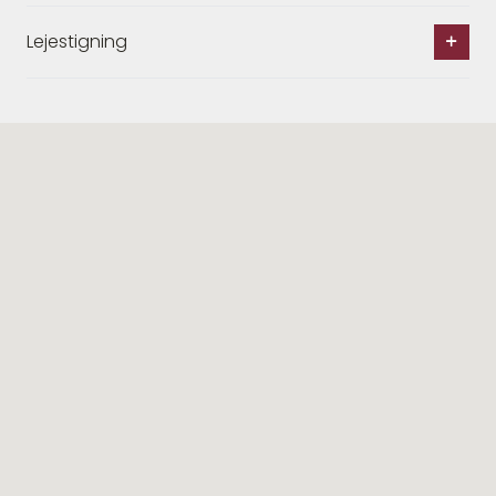
Lejestigning
Lignende ejendomme