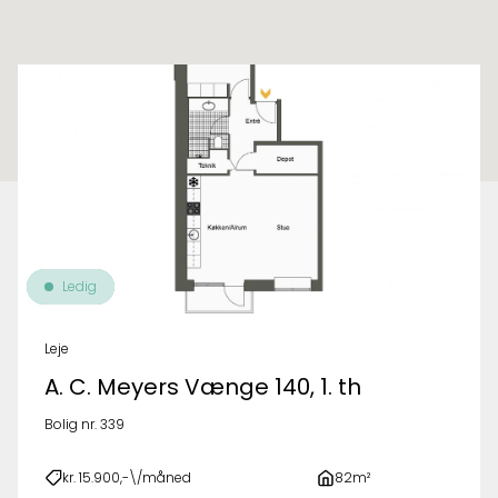
Til oversigt over ejendomme
Ledig
Leje
A. C. Meyers Vænge 140, 1. th
Bolig nr. 339
kr. 15.900,-\/måned
82m²