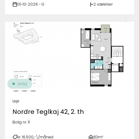
01-10-2026 - G
2 værelser
Ledig
Leje
Nordre Teglkaj 42, 2. th
Bolig nr. 11
kr. 16.500,-\/måned
83m²