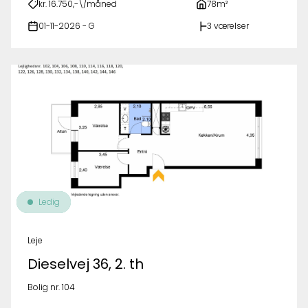
kr. 16.750,-\/måned
78m²
01-11-2026 - G
3 værelser
Ledig
Leje
Dieselvej 36, 2. th
Bolig nr. 104