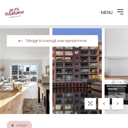
MENU
Spring til indhold
Tilbage til oversigt over ejendomme
Udlejet