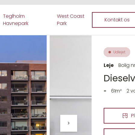
Teglholm
West Coast
Kontakt os
Havnepark
Park
Udlejet
Leje
Bolig nr
Dieselve
-
61m²
2 v
P