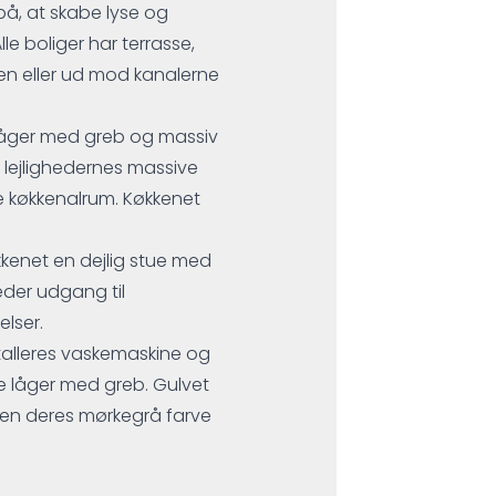
 på, at skabe lyse og
e boliger har terrasse,
en eller ud mod kanalerne
 låger med greb og massiv
lejlighedernes massive
ne køkkenalrum. Køkkenet
økkenet en dejlig stue med
heder udgang til
lser.
stalleres vaskemaskine og
e låger med greb. Gulvet
 men deres mørkegrå farve