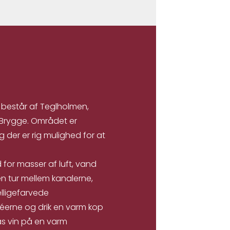
 består af Teglholmen,
 Brygge. Området er
der er rig mulighed for at
 for masser af luft, vand
n tur mellem kanalerne,
elligefarvede
éerne og drik en varm kop
las vin på en varm