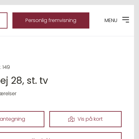
Personlig fremvisning
MENU
. 149
j 28, st. tv
ærelser
lantegning
Vis på kort