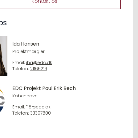
Kontakt os
os
Ida Hansen
Projektmægler
Email:
iha@edc.dk
Telefon:
21166216
EDC Projekt Poul Erik Bech
København
Email:
118@edc.dk
Telefon:
33307800