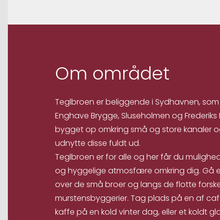
Om området
Teglbroen er beliggende i Sydhavnen, som
Enghave Brygge, Sluseholmen og Frederiks
bygget op omkring små og store kanaler og 
udnytte disse fuldt ud.
Teglbroen er for alle og her får du mulighed
og hyggelige atmosfære omkring dig. Gå e
over de små broer og langs de flotte forsk
murstensbyggerier. Tag plads på en af caf
kaffe på en kold vinter dag, eller et koldt g