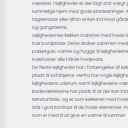
værelser. I lejligheder er der lagt stor vægt
rummelige hjem med gode planløsninger. All
tagterrasse eller altan enten ind mod gård
og gangstierne.
Lejlighedernes køkken indrettet med hvide
træ bordplade. Dette skaber sammen med 
parketgulv, varme og hygge til lejligheder
indeholder alle hårde hvidevare.
De fleste lejligheder har i forlængelse af k
plads til sofahjørne. Herfra har nogle lejlig
lejlighedens uderum, samt lejlighedens være
Badeværelserne har plads til at der kan in
tørretumbler, og er som køkkenet med hvid
står i god kontrast til de hvide elementer,
som er med til at give en varme til rummet.