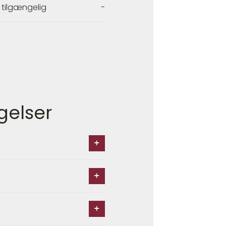
 tilgængelig
-
gelser