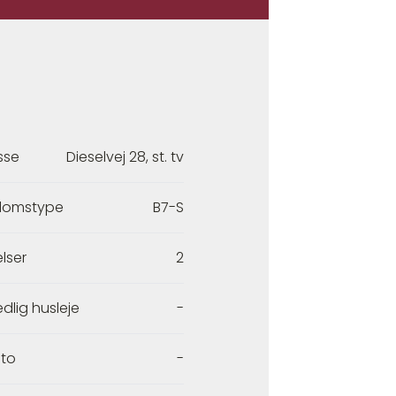
sse
Dieselvej 28, st. tv
domstype
B7-S
lser
2
dlig husleje
-
to
-