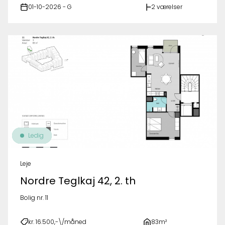
01-10-2026 - G
2 værelser
Ledig
Leje
Nordre Teglkaj 42, 2. th
Bolig nr. 11
kr. 16.500,-\/måned
83m²