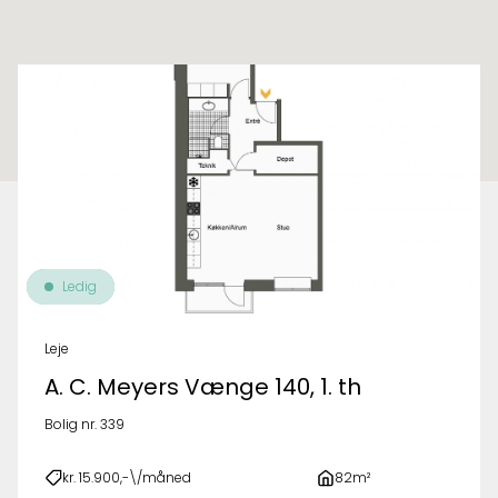
Til oversigt over ejendomme
Ledig
Leje
A. C. Meyers Vænge 140, 1. th
Bolig nr. 339
kr. 15.900,-\/måned
82m²