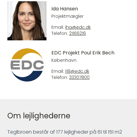
Ida Hansen
Projektmægler
Email:
iha@edc.dk
Telefon:
21166216
EDC Projekt Poul Erik Bech
København
Email:
118@edc.dk
Telefon:
33307800
Om lejlighederne
Teglbroen består af 177 lejligheder på 61 til 151 m2