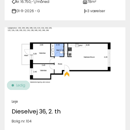
kr. 16.750,-\/måned
78m²
01-11-2026 - G
3 værelser
Ledig
Leje
Dieselvej 36, 2. th
Bolig nr. 104