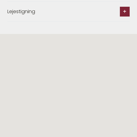
Lejestigning
Lignende ejendomme