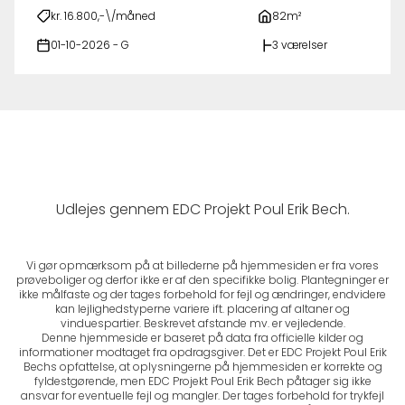
kr. 16.800,-\/måned
82m²
01-10-2026 - G
3 værelser
Udlejes gennem EDC Projekt Poul Erik Bech.
Vi gør opmærksom på at billederne på hjemmesiden er fra vores
prøveboliger og derfor ikke er af den specifikke bolig. Plantegninger er
ikke målfaste og der tages forbehold for fejl og ændringer, endvidere
kan lejlighedstyperne variere ift. placering af altaner og
vinduespartier. Beskrevet afstande mv. er vejledende.
Denne hjemmeside er baseret på data fra officielle kilder og
informationer modtaget fra opdragsgiver. Det er EDC Projekt Poul Erik
Bechs opfattelse, at oplysningerne på hjemmesiden er korrekte og
fyldestgørende, men EDC Projekt Poul Erik Bech påtager sig ikke
ansvar for eventuelle fejl og mangler. Der tages forbehold for trykfejl