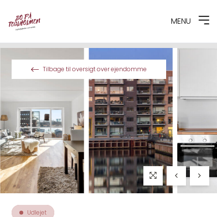
MENU
Spring til indhold
Tilbage til oversigt over ejendomme
Udlejet