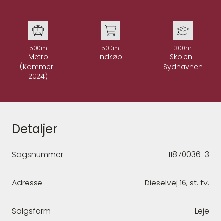
500m
500m
300m
Metro
Indkøb
Skolen i
(Kommer i
Sydhavnen
2024)
Detaljer
Sagsnummer
11870036-3
Adresse
Dieselvej 16, st. tv.
Salgsform
Leje