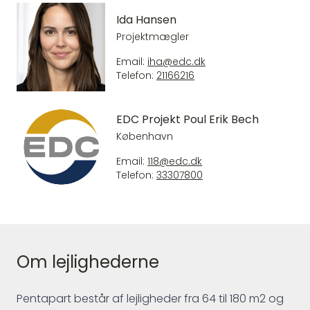
Ida Hansen
Projektmægler
Email:
iha@edc.dk
Telefon:
21166216
EDC Projekt Poul Erik Bech
København
Email:
118@edc.dk
Telefon:
33307800
Om lejlighederne
Pentapart består af lejligheder fra 64 til 180 m2 og