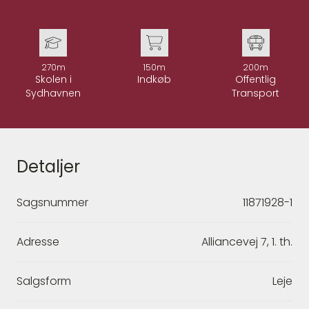
270m
150m
200m
Skolen i
Indkøb
Offentlig
Sydhavnen
Transport
Detaljer
Sagsnummer
11871928-1
Adresse
Alliancevej 7, 1. th.
Salgsform
Leje