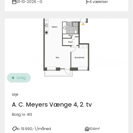
01-10-2026 - G
4 værelser
Ledig
Leje
A. C. Meyers Vænge 4, 2. tv
Bolig nr. 413
kr. 19.990,-\/måned
104m²