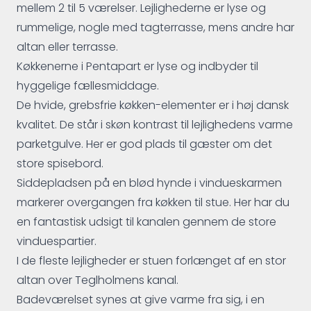
mellem 2 til 5 værelser. Lejlighederne er lyse og
rummelige, nogle med tagterrasse, mens andre har
altan eller terrasse.
Køkkenerne i Pentapart er lyse og indbyder til
hyggelige fællesmiddage.
De hvide, grebsfrie køkken-elementer er i høj dansk
kvalitet. De står i skøn kontrast til lejlighedens varme
parketgulve. Her er god plads til gæster om det
store spisebord.
Siddepladsen på en blød hynde i vindueskarmen
markerer overgangen fra køkken til stue. Her har du
en fantastisk udsigt til kanalen gennem de store
vinduespartier.
I de fleste lejligheder er stuen forlænget af en stor
altan over Teglholmens kanal.
Badeværelset synes at give varme fra sig, i en