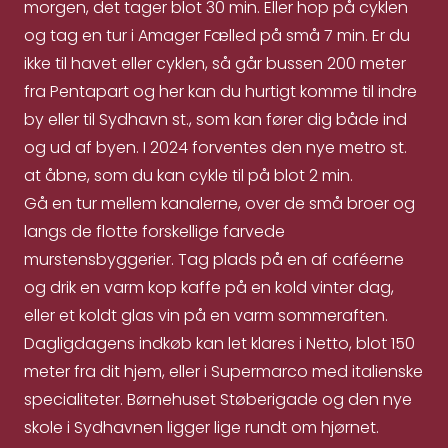
morgen, det tager blot 30 min. Eller hop på cyklen
og tag en tur i Amager Fælled på små 7 min. Er du
ikke til havet eller cyklen, så går bussen 200 meter
fra Pentapart og her kan du hurtigt komme til indre
by eller til Sydhavn st., som kan fører dig både ind
og ud af byen. I 2024 forventes den nye metro st.
at åbne, som du kan cykle til på blot 2 min.
Gå en tur mellem kanalerne, over de små broer og
langs de flotte forskellige farvede
murstensbyggerier. Tag plads på en af caféerne
og drik en varm kop kaffe på en kold vinter dag,
eller et koldt glas vin på en varm sommeraften.
Dagligdagens indkøb kan let klares i Netto, blot 150
meter fra dit hjem, eller i Supermarco med italienske
specialiteter. Børnehuset Støberigade og den nye
skole i Sydhavnen ligger lige rundt om hjørnet.