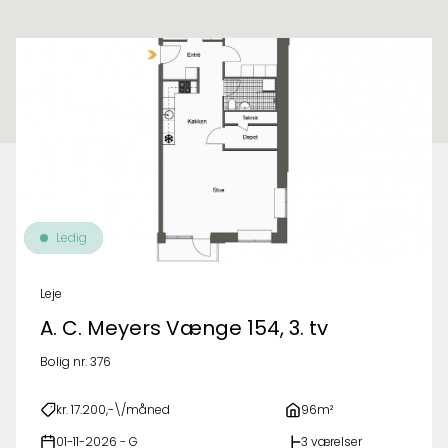
Til oversigt over ejendomme
Ledig
Leje
A. C. Meyers Vænge 154, 3. tv
Bolig nr. 376
kr. 17.200,-\/måned
96m²
01-11-2026 - G
3 værelser