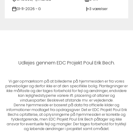
01-11-2026 - G
3 værelser
Udlejes gennem EDC Projekt Poul Erik Bech.
Vi gør opmærksom på at billederne på hjemmesiden er fra vores
prøveboliger og derfor ikke er af den specifikke bolig. Plantegninger er
ikke målfaste og der tages forbehold for fejl og ændringer, endvidere
kan lejlighedstyperne variere ift. placering af altaner og
vinduespartier. Beskrevet afstande mv. er vejledende.
Denne hjemmeside er baseret på data fra officielle kilder og
informationer modtaget fra opdragsgiver. Det er EDC Projekt Poul Erik
Bechs opfattelse, at oplysningerne på hjemmesiden er korrekte og
fyldestgørende, men EDC Projekt Poul Erik Bech påtager sig ikke
ansvar for eventuelle fejl og mangler. Der tages forbehold for trykfejl
og løbende ændringer i projektet samt området.