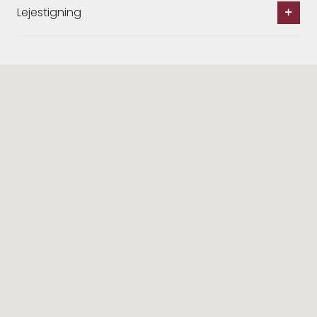
Lejestigning
Lignende ejendomme