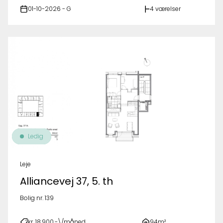
01-10-2026 - G
4 værelser
Ledig
Leje
Alliancevej 37, 5. th
Bolig nr. 139
kr. 18.900,-\/måned
94m²