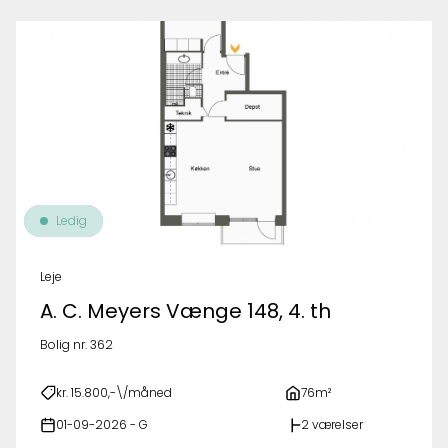
Ledig
Leje
A. C. Meyers Vænge 148, 4. th
Bolig nr. 362
kr. 15.800,-\/måned
76m²
01-09-2026 - G
2 værelser