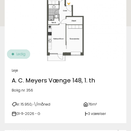
Ledig
Leje
A. C. Meyers Vænge 148, 1. th
Bolig nr. 356
kr. 15.950,-\/måned
76m²
01-11-2026 - G
3 værelser