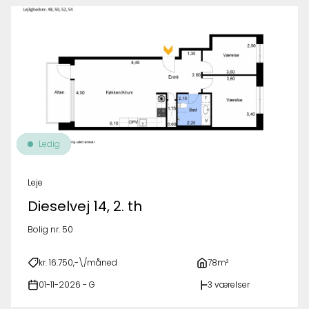
Ledig
Leje
Dieselvej 14, 2. th
Bolig nr. 50
kr. 16.750,-\/måned
78m²
01-11-2026 - G
3 værelser