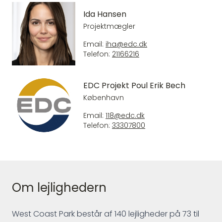
Ida Hansen
Projektmægler
Email:
iha@edc.dk
Telefon:
21166216
EDC Projekt Poul Erik Bech
København
Email:
118@edc.dk
Telefon:
33307800
Om lejlighedern
West Coast Park består af 140 lejligheder på 73 til