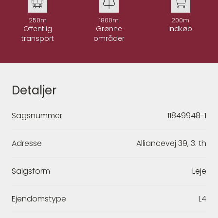
250m
1800m
200m
Offentlig
Grønne
Indkøb
transport
områder
Detaljer
Sagsnummer
11849948-1
Adresse
Alliancevej 39, 3. th
Salgsform
Leje
Ejendomstype
L4