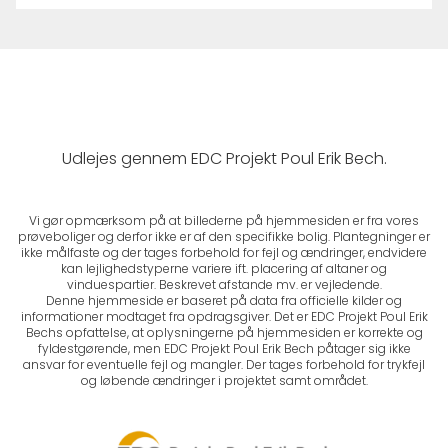
Udlejes gennem EDC Projekt Poul Erik Bech.
Vi gør opmærksom på at billederne på hjemmesiden er fra vores
prøveboliger og derfor ikke er af den specifikke bolig. Plantegninger er
ikke målfaste og der tages forbehold for fejl og ændringer, endvidere
kan lejlighedstyperne variere ift. placering af altaner og
vinduespartier. Beskrevet afstande mv. er vejledende.
Denne hjemmeside er baseret på data fra officielle kilder og
informationer modtaget fra opdragsgiver. Det er EDC Projekt Poul Erik
Bechs opfattelse, at oplysningerne på hjemmesiden er korrekte og
fyldestgørende, men EDC Projekt Poul Erik Bech påtager sig ikke
ansvar for eventuelle fejl og mangler. Der tages forbehold for trykfejl
og løbende ændringer i projektet samt området.