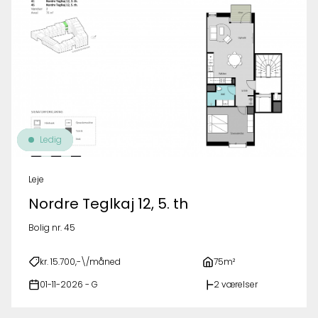
Ledig
Leje
Nordre Teglkaj 12, 5. th
Bolig nr. 45
kr. 15.700,-\/måned
75m²
01-11-2026 - G
2 værelser