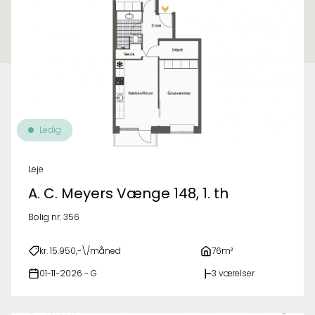
Ledig
Leje
A. C. Meyers Vænge 148, 1. th
Bolig nr. 356
kr. 15.950,-\/måned
76m²
01-11-2026 - G
3 værelser