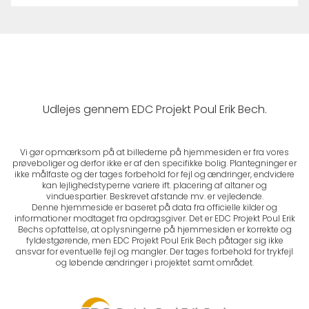
Udlejes gennem EDC Projekt Poul Erik Bech.
Vi gør opmærksom på at billederne på hjemmesiden er fra vores
prøveboliger og derfor ikke er af den specifikke bolig. Plantegninger er
ikke målfaste og der tages forbehold for fejl og ændringer, endvidere
kan lejlighedstyperne variere ift. placering af altaner og
vinduespartier. Beskrevet afstande mv. er vejledende.
Denne hjemmeside er baseret på data fra officielle kilder og
informationer modtaget fra opdragsgiver. Det er EDC Projekt Poul Erik
Bechs opfattelse, at oplysningerne på hjemmesiden er korrekte og
fyldestgørende, men EDC Projekt Poul Erik Bech påtager sig ikke
ansvar for eventuelle fejl og mangler. Der tages forbehold for trykfejl
og løbende ændringer i projektet samt området.