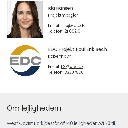
Ida Hansen
Projektmægler
Email:
iha@edc.dk
Telefon:
21166216
EDC Projekt Poul Erik Bech
København
Email:
118@edc.dk
Telefon:
33307800
Om lejlighedern
West Coast Park består af 140 lejligheder på 73 til