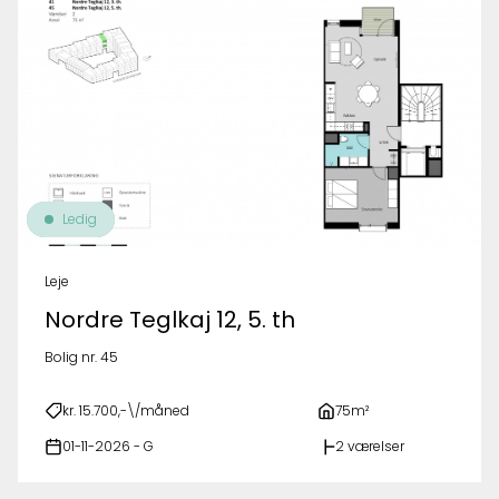
Ledig
Leje
Nordre Teglkaj 12, 5. th
Bolig nr. 45
kr. 15.700,-\/måned
75m²
01-11-2026 - G
2 værelser