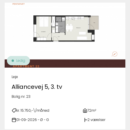
Ledig
Leje
Alliancevej 5, 3. tv
Bolig nr. 23
kr. 15.750,-\/måned
72m²
01-09-2026 - Ø - G
2 værelser