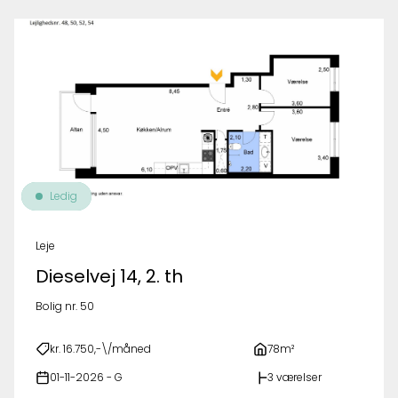
Ledig
Leje
Dieselvej 14, 2. th
Bolig nr. 50
kr. 16.750,-\/måned
78m²
01-11-2026 - G
3 værelser