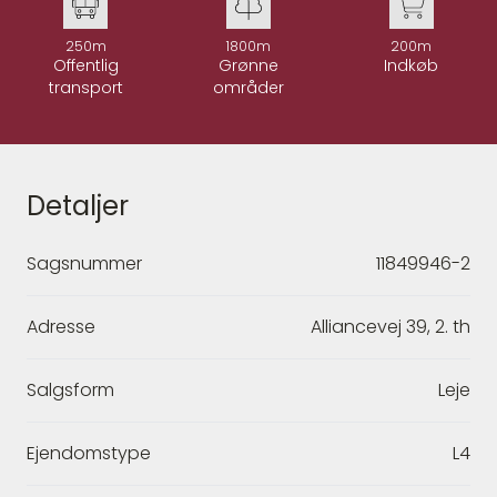
250m
1800m
200m
Offentlig
Grønne
Indkøb
transport
områder
Detaljer
Sagsnummer
11849946-2
Adresse
Alliancevej 39, 2. th
Salgsform
Leje
Ejendomstype
L4