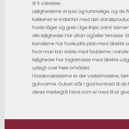
til 5 værelser.
Lejlighederne er lyse og rummelige, og de fle
Køkkenet er indrettet med det danskprod
hvide låger og greb i lige linjer, samt Sieme
Alle lejligheder har altan og/eller terrasse.
kanalerne har forskudte plan med direkte a
hvor man kan sidde med fødderne i vandet.
lejligheder har tagterrasse med direkte ud
udsigt over hele området.
I badeværelserne er der vaskemaskine, tørr
gulvvarme. Gulvet står i god kontrast til d
deres mørkegrå farve som er med til at giv