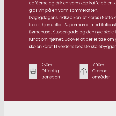
caféerne og drik en varm kop kaffe på en kol
glas vin på en varm sommeraften.
Dagligdagens indkøb kan let klares i Netto e
fra dit hjem, eller i Supermarco med italiensk
Børnehuset Støberigade og den nye skole i
rundt om hjørnet. Udover at der er tale om g
skolen kåret til verdens bedste skolebyggeri
250m
1800m
Offentlig
Grønne
transport
områder