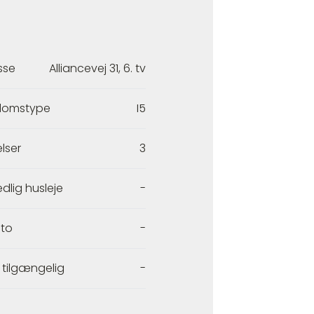
sse
Alliancevej 31, 6. tv
domstype
I5
lser
3
dlig husleje
-
to
-
 tilgængelig
-