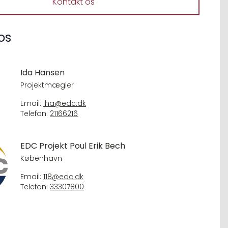
Kontakt os
os
Ida Hansen
Projektmægler
Email:
iha@edc.dk
Telefon:
21166216
EDC Projekt Poul Erik Bech
København
Email:
118@edc.dk
Telefon:
33307800