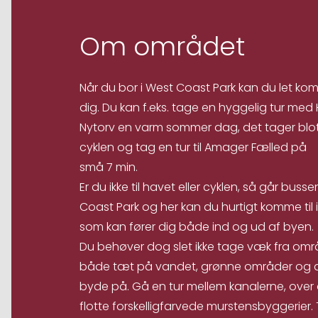
Om området
Når du bor i West Coast Park kan du let komm
dig. Du kan f.eks. tage en hyggelig tur me
Nytorv en varm sommer dag, det tager blot 
cyklen og tag en tur til Amager Fælled på
små 7 min.
Er du ikke til havet eller cyklen, så går bus
Coast Park og her kan du hurtigt komme til in
som kan fører dig både ind og ud af byen.
Du behøver dog slet ikke tage væk fra områ
både tæt på vandet, grønne områder og a
byde på. Gå en tur mellem kanalerne, over
flotte forskelligfarvede murstensbyggerier.