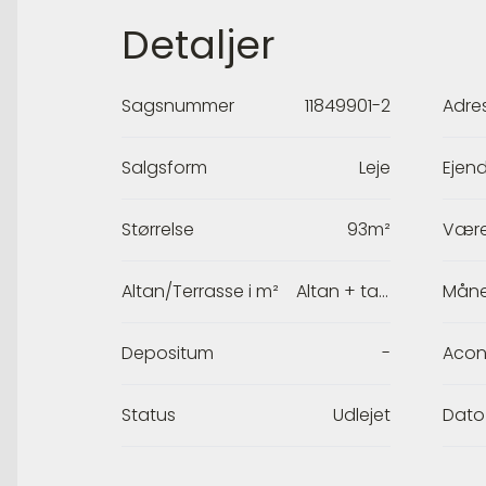
Detaljer
Sagsnummer
11849901-2
Adre
Salgsform
Leje
Ejen
Størrelse
93m²
Være
Altan/Terrasse i m²
Altan + tagterrasse
Måne
Depositum
-
Acon
Status
Udlejet
Dato