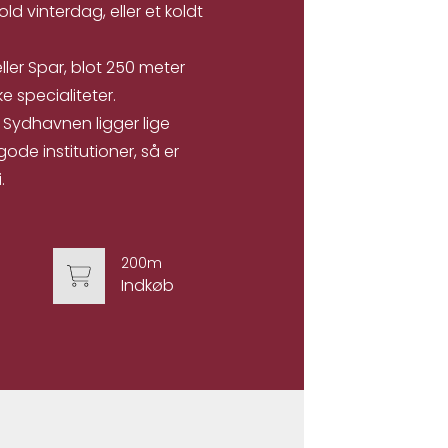
d vinterdag, eller et koldt
ller Spar, blot 250 meter
e specialiteter.
 Sydhavnen ligger lige
ode institutioner, så er
.
200m
Indkøb