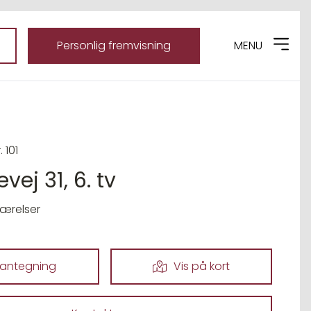
Personlig fremvisning
MENU
. 101
vej 31, 6. tv
værelser
lantegning
Vis på kort