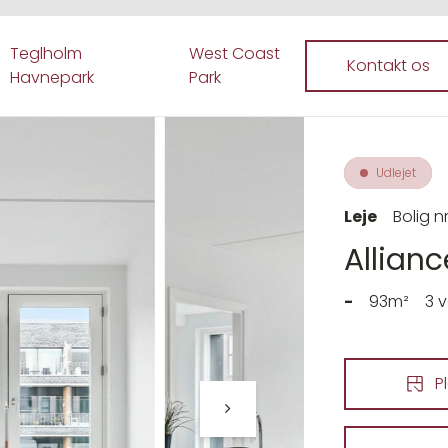
Teglholm
West Coast
Kontakt os
Havnepark
Park
Udlejet
Leje
Bolig nr
Alliance
-
93m²
3 
P