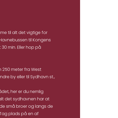
e til alt det vigtige for
d Havnebussen til Kongens
30 min. Eller hop på
sen 250 meter fra West
dre by eller til Sydhavn st.,
det, her er du nemlig
lt det sydhavnen har at
 de små broer og langs de
 Tag plads på en af