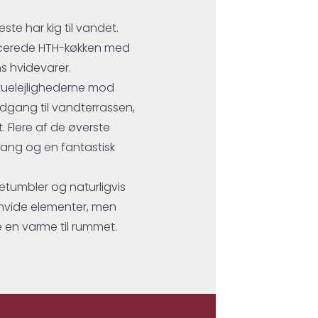
ste har kig til vandet.
ucerede HTH-køkken med
ns hvidevarer.
 Stuelejlighederne mod
dgang til vandterrassen,
 Flere af de øverste
gang og en fantastisk
etumbler og naturligvis
e hvide elementer, men
e en varme til rummet.