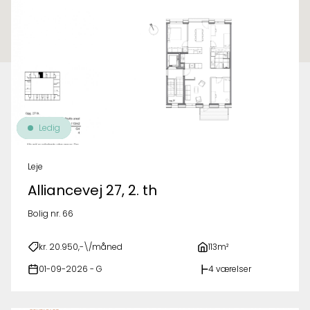
Ledig
Leje
Alliancevej 27, 2. th
Bolig nr. 66
kr. 20.950,-\/måned
113m²
01-09-2026 - G
4 værelser