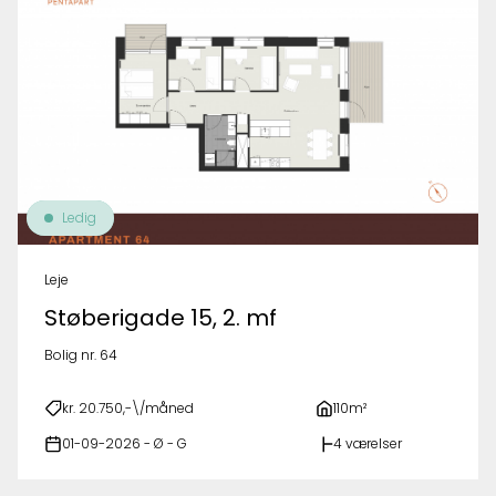
Ledig
Leje
Støberigade 15, 2. mf
Bolig nr. 64
kr. 20.750,-\/måned
110m²
01-09-2026 - Ø - G
4 værelser