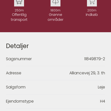
250m
1800m
200m
Offentlig
Grønne
Indkøb
transport
områder
Detaljer
Sagsnummer
11849879-2
Adresse
Alliancevej 29, 3. th
Salgsform
Leje
Ejendomstype
H4