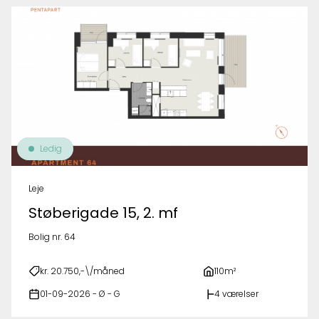
Ledig
Leje
Støberigade 15, 2. mf
Bolig nr. 64
kr. 20.750,-\/måned
110m²
01-09-2026 - Ø - G
4 værelser