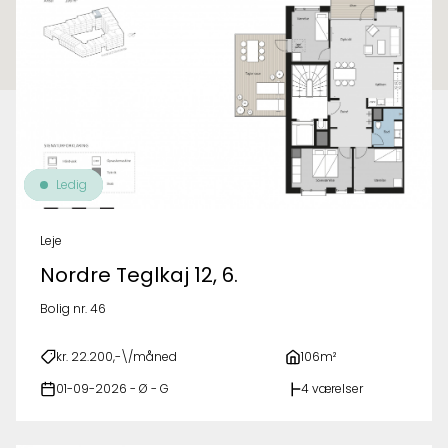
Ledig
Leje
Nordre Teglkaj 12, 6.
Bolig nr. 46
kr. 22.200,-\/måned
106m²
01-09-2026 - Ø - G
4 værelser