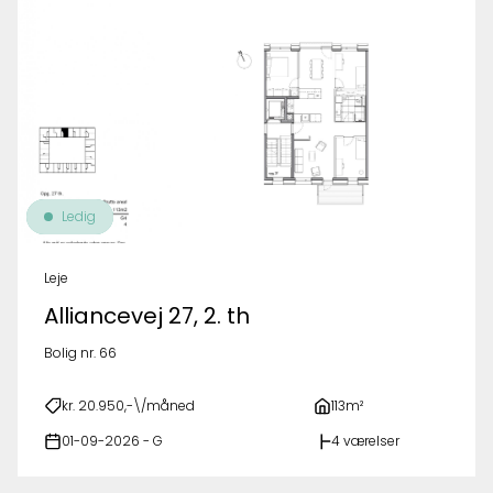
Ledig
Leje
Alliancevej 27, 2. th
Bolig nr. 66
kr. 20.950,-\/måned
113m²
01-09-2026 - G
4 værelser