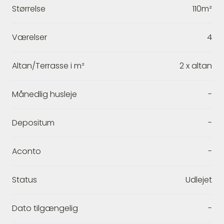
Størrelse
110m²
Værelser
4
Altan/Terrasse i m²
2 x altan
Månedlig husleje
-
Depositum
-
Aconto
-
Status
Udlejet
Dato tilgængelig
-