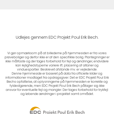
Udlejes gennem EDC Projekt Poul Erik Bech.
Vi gør opmærksom på at billederne på hjemmesiden er fra vores
prøveboliger og derfor ikke er af den specifikke bolig. Plantegninger er
ikke målfaste og der tages forbehold for fejl og ændringer, endvidere
kan lejlighedstyperne variere ift. placering af altaner og
vinduespartier. Beskrevet afstande mv. er vejledende.
Denne hjemmeside er baseret på data fra officielle kilder og
informationer modtaget fra opdragsgiver. Det er EDC Projekt Poul Erik
Bechs opfattelse, at oplysningerne på hjemmesiden er korrekte og
fyldestgørende, men EDC Projekt Poul Erik Bech påtager sig ikke
ansvar for eventuelle fejl og mangler. Der tages forbehold for trykfejl
og løbende ændringer i projektet samt området.