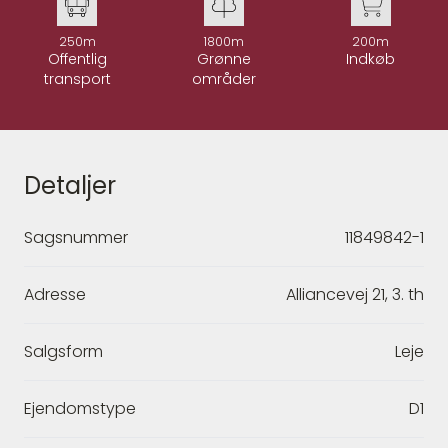
250m
1800m
200m
Offentlig
Grønne
Indkøb
transport
områder
Detaljer
Sagsnummer
11849842-1
Adresse
Alliancevej 21, 3. th
Salgsform
Leje
Ejendomstype
D1