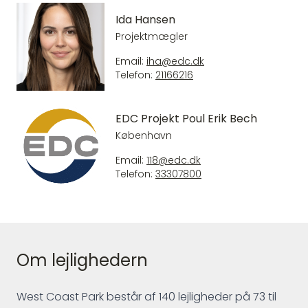
Ida Hansen
Projektmægler
Email:
iha@edc.dk
Telefon:
21166216
EDC Projekt Poul Erik Bech
København
Email:
118@edc.dk
Telefon:
33307800
Om lejlighedern
West Coast Park består af 140 lejligheder på 73 til