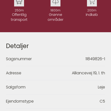
250m
1800m
200m
Offentlig
Grønne
Indkøb
transport
områder
Detaljer
Sagsnummer
11849826-1
Adresse
Alliancevej 19, 1. th
Salgsform
Leje
Ejendomstype
C5