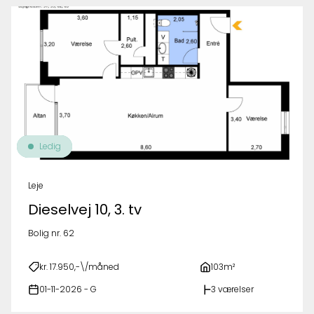
Ledig
Leje
Dieselvej 10, 3. tv
Bolig nr. 62
kr. 17.950,-\/måned
103m²
01-11-2026 - G
3 værelser