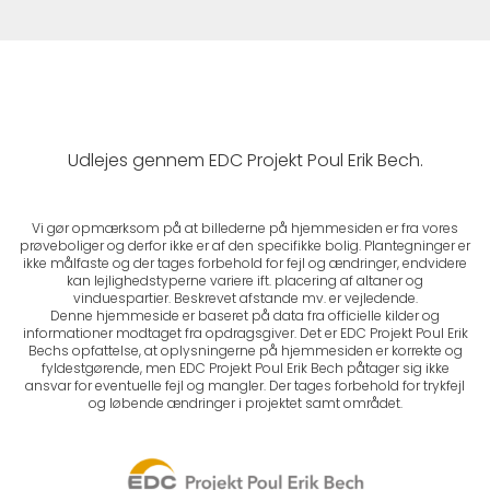
Udlejes gennem EDC Projekt Poul Erik Bech.
Vi gør opmærksom på at billederne på hjemmesiden er fra vores
prøveboliger og derfor ikke er af den specifikke bolig. Plantegninger er
ikke målfaste og der tages forbehold for fejl og ændringer, endvidere
kan lejlighedstyperne variere ift. placering af altaner og
vinduespartier. Beskrevet afstande mv. er vejledende.
Denne hjemmeside er baseret på data fra officielle kilder og
informationer modtaget fra opdragsgiver. Det er EDC Projekt Poul Erik
Bechs opfattelse, at oplysningerne på hjemmesiden er korrekte og
fyldestgørende, men EDC Projekt Poul Erik Bech påtager sig ikke
ansvar for eventuelle fejl og mangler. Der tages forbehold for trykfejl
og løbende ændringer i projektet samt området.