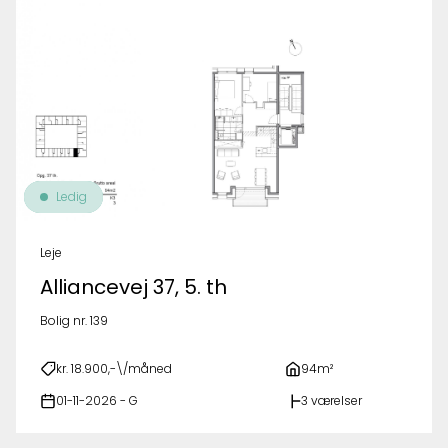
Ledig
Leje
Alliancevej 37, 5. th
Bolig nr. 139
kr. 18.900,-\/måned
94m²
01-11-2026 - G
3 værelser