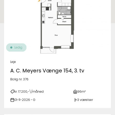
Ledig
Leje
A. C. Meyers Vænge 154, 3. tv
Bolig nr. 376
kr. 17.200,-\/måned
96m²
01-11-2026 - G
3 værelser