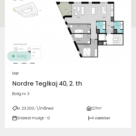
Ledig
Leje
Nordre Teglkaj 40, 2. th
Bolig nr. 3
kr. 23.200,-\/måned
127m²
Snarest muligt - G
4 værelser