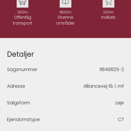
250m
1800m
200m
Offentlig
Grønne
Indkøb
transport
områder
Detaljer
Sagsnummer
11849825-2
Adresse
Alliancevej 19, 1. mf
Salgsform
Leje
Ejendomstype
C7