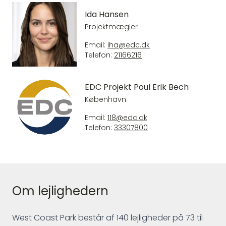
Ida Hansen
Projektmægler
Email:
iha@edc.dk
Telefon:
21166216
EDC Projekt Poul Erik Bech
København
Email:
118@edc.dk
Telefon:
33307800
Om lejlighedern
West Coast Park består af 140 lejligheder på 73 til