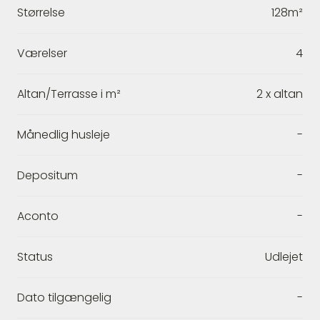
Størrelse
128m²
Værelser
4
Altan/Terrasse i m²
2 x altan
Månedlig husleje
-
Depositum
-
Aconto
-
Status
Udlejet
Dato tilgængelig
-