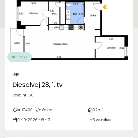
Ledig
Leje
Dieselvej 28, 1. tv
Bolig nr. 150
kr. 17.400,-\/måned
92m²
01-10-2026 - Ø - G
3 værelser