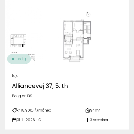
Ledig
Leje
Alliancevej 37, 5. th
Bolig nr. 139
kr. 18.900,-\/måned
94m²
01-11-2026 - G
3 værelser