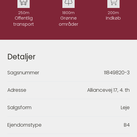
250m
1800m
200m
Offentlig
Grønne
Indkøb
transport
områder
Detaljer
Sagsnummer
11849820-3
Adresse
Alliancevej 17, 4. th
Salgsform
Leje
Ejendomstype
B4