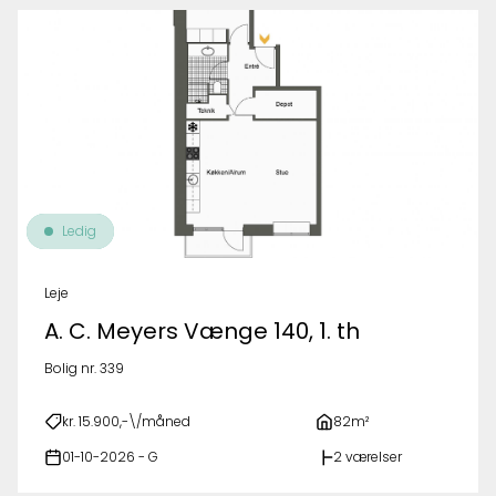
Ledig
Leje
A. C. Meyers Vænge 140, 1. th
Bolig nr. 339
kr. 15.900,-\/måned
82m²
01-10-2026 - G
2 værelser