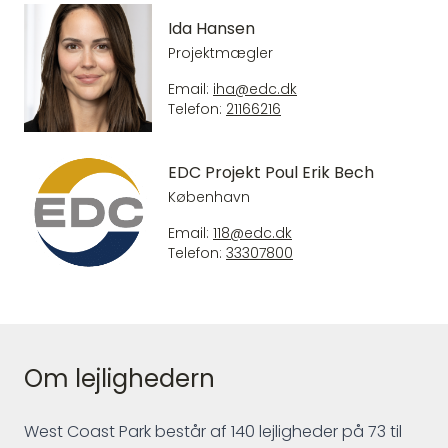
Ida Hansen
Projektmægler
Email:
iha@edc.dk
Telefon:
21166216
EDC Projekt Poul Erik Bech
København
Email:
118@edc.dk
Telefon:
33307800
Om lejlighedern
West Coast Park består af 140 lejligheder på 73 til