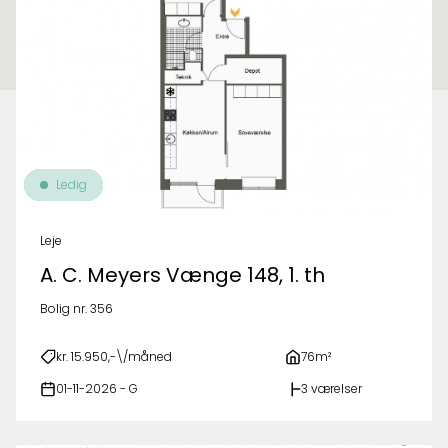
Ledig
Leje
A. C. Meyers Vænge 148, 1. th
Bolig nr. 356
kr. 15.950,-\/måned
76m²
01-11-2026 - G
3 værelser