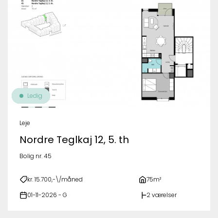
Ledig
Leje
Nordre Teglkaj 12, 5. th
Bolig nr. 45
kr. 15.700,-\/måned
75m²
01-11-2026 - G
2 værelser