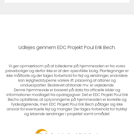
Udlejes gennem EDC Projekt Poul Erik Bech.
Vi gør opmærksom på at billederne på hjemmesiden er fra vores
prøveboliger og derfor ikke er af den specifikke bolig. Plantegninger er
ikke målfaste og der tages forbehold for fejl og ændringer, endvidere
kan lejlighedstyperne variere ift. placering af altaner og
vinduespartier. Beskrevet afstande mv. er vejledende.
Denne hjemmeside er baseret på data fra officielle kilder og
informationer modtaget fra opdragsgiver. Det er EDC Projekt Poul Erik
Bechs opfattelse, at oplysningerne på hjemmesiden er korrekte og
fyldestgørende, men EDC Projekt Poul Erik Bech påtager sig ikke
ansvar for eventuelle fejl og mangler. Der tages forbehold for trykfejl
og løbende ændringer i projektet samt området.