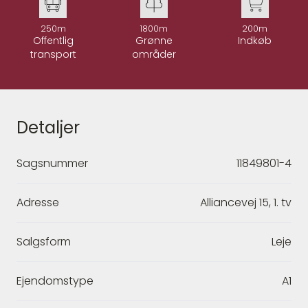
250m
1800m
200m
Offentlig
Grønne
Indkøb
transport
områder
Detaljer
Sagsnummer
11849801-4
Adresse
Alliancevej 15, 1. tv
Salgsform
Leje
Ejendomstype
A1