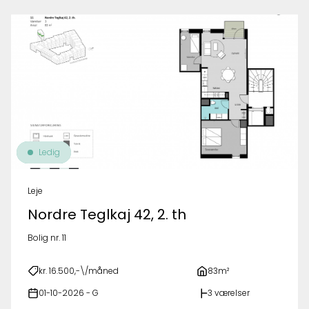
Ledig
Leje
Nordre Teglkaj 42, 2. th
Bolig nr. 11
kr. 16.500,-\/måned
83m²
01-10-2026 - G
3 værelser