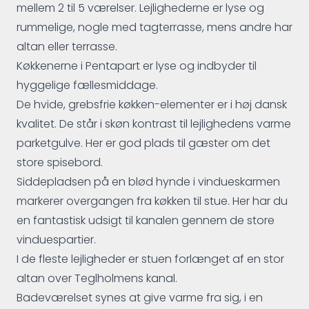
mellem 2 til 5 værelser. Lejlighederne er lyse og
rummelige, nogle med tagterrasse, mens andre har
altan eller terrasse.
Køkkenerne i Pentapart er lyse og indbyder til
hyggelige fællesmiddage.
De hvide, grebsfrie køkken-elementer er i høj dansk
kvalitet. De står i skøn kontrast til lejlighedens varme
parketgulve. Her er god plads til gæster om det
store spisebord.
Siddepladsen på en blød hynde i vindueskarmen
markerer overgangen fra køkken til stue. Her har du
en fantastisk udsigt til kanalen gennem de store
vinduespartier.
I de fleste lejligheder er stuen forlænget af en stor
altan over Teglholmens kanal.
Badeværelset synes at give varme fra sig, i en