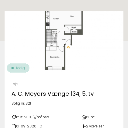
Til oversigt over ejendomme
Ledig
Leje
A. C. Meyers Vænge 134, 5. tv
Bolig nr. 321
kr. 15.200,-\/måned
68m²
01-09-2026 - G
2 værelser