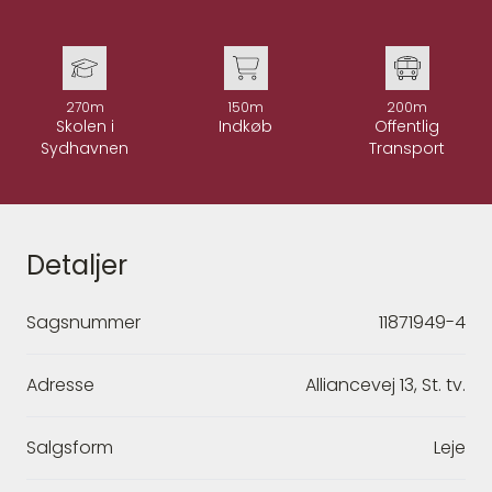
270m
150m
200m
Skolen i
Indkøb
Offentlig
Sydhavnen
Transport
Detaljer
Sagsnummer
11871949-4
Adresse
Alliancevej 13, St. tv.
Salgsform
Leje