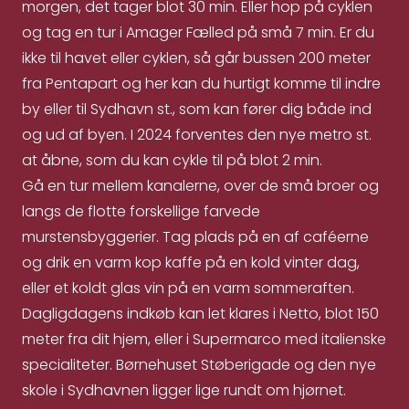
morgen, det tager blot 30 min. Eller hop på cyklen
og tag en tur i Amager Fælled på små 7 min. Er du
ikke til havet eller cyklen, så går bussen 200 meter
fra Pentapart og her kan du hurtigt komme til indre
by eller til Sydhavn st., som kan fører dig både ind
og ud af byen. I 2024 forventes den nye metro st.
at åbne, som du kan cykle til på blot 2 min.
Gå en tur mellem kanalerne, over de små broer og
langs de flotte forskellige farvede
murstensbyggerier. Tag plads på en af caféerne
og drik en varm kop kaffe på en kold vinter dag,
eller et koldt glas vin på en varm sommeraften.
Dagligdagens indkøb kan let klares i Netto, blot 150
meter fra dit hjem, eller i Supermarco med italienske
specialiteter. Børnehuset Støberigade og den nye
skole i Sydhavnen ligger lige rundt om hjørnet.