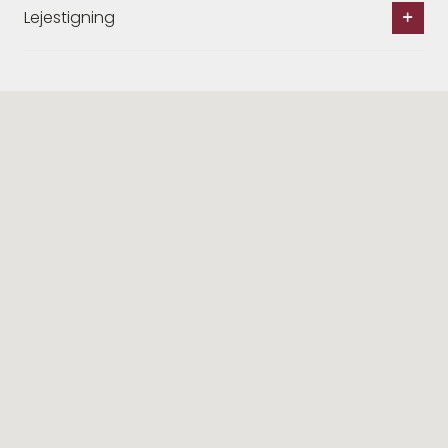
Lejestigning
Lignende ejendomme