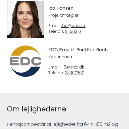
Ida Hansen
Projektmægler
Email:
iha@edc.dk
Telefon:
21166216
EDC Projekt Poul Erik Bech
København
Email:
118@edc.dk
Telefon:
33307800
Om lejlighederne
Pentapart består af lejligheder fra 64 til 180 m2 og