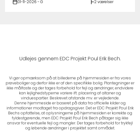
01-11-2026 - G
2 værelser
Udlejes gennem EDC Projekt Poul Erik Bech.
Vi gør opmærksom på at billederne på hjemmesiden er fra vores
prøveboliger og derfor ikke er af den specifikke bolig. Plantegninger er
ikke målfaste og der tages forbehold for fejl og ændringer, endvidere
kan lejlighedstyperne variere ift. placering af altaner og
vinduespartier. Beskrevet afstande mv. er vejledende.
Denne hjemmeside er baseret på data fra officielle kilder og
informationer modtaget fra opdragsgiver. Det er EDC Projekt Poul Erik
Bechs opfattelse, at oplysningerne på hjemmesiden er korrekte og
fyldestgørende, men EDC Projekt Poul Erik Bech påtager sig ikke
ansvar for eventuelle fejl og mangler. Der tages forbehold for trykfejl
og løbende ændringer i projektet samt området.