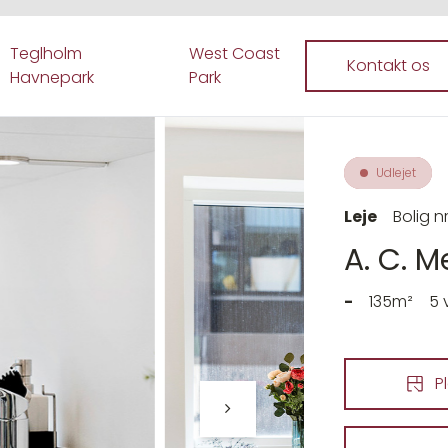
Teglholm
West Coast
Kontakt os
Havnepark
Park
Udlejet
Leje
Bolig nr
A. C. 
-
135m²
5 
P