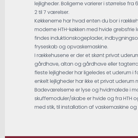
lejligheder. Boligerne varierer i størrelse fr
2 til 7 værelser.
Køkkenerne har hvad enten du bor i rækkehus 
moderne HTH-køkken med hvide grebsfrie lå
findes induktionskogeplader, indbygningsov
fryseskab og opvaskemaskine.
I rækkehusene er der et skønt privat uder
gårdhave, altan og gårdhave eller tagter
fleste lejligheder har ligeledes et uderum i f
enkelt lejligheder har ikke et privat uderu
Badeværelserne er lyse og hvidmalede i mode
skuffemoduler/skabe er hvide og fra HTH og 
med stik, til installation af vaskemaskine og