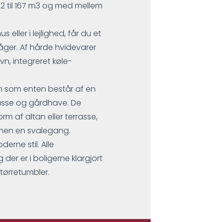
a 62 til 167 m3 og med mellem
eller i lejlighed, får du et
ger. Af hårde hvidevarer
n, integreret køle-
um som enten består af en
rasse og gårdhave. De
orm af altan eller terrasse,
m men en svalegang.
rne stil. Alle
der er i boligerne klargjort
 tørretumbler.