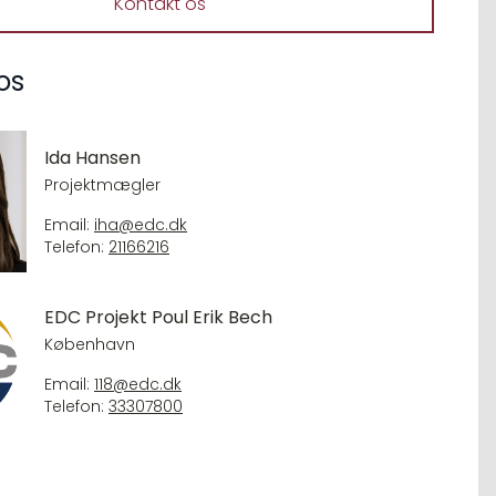
Kontakt os
os
Ida Hansen
Projektmægler
Email:
iha@edc.dk
Telefon:
21166216
EDC Projekt Poul Erik Bech
København
Email:
118@edc.dk
Telefon:
33307800