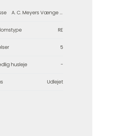
sse
A. C. Meyers Vænge 82
domstype
RE
lser
5
dlig husleje
-
us
Udlejet