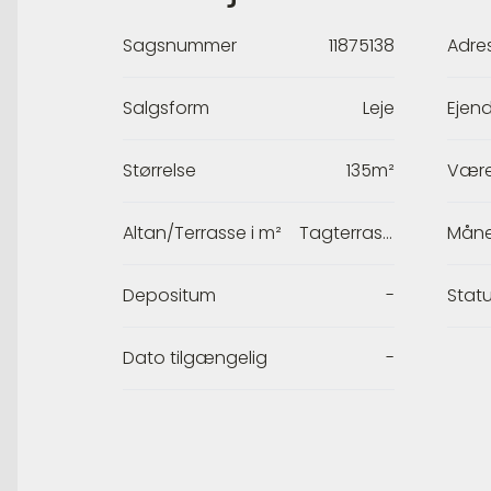
Sagsnummer
11875138
Adre
Salgsform
Leje
Ejen
Størrelse
135m²
Være
Altan/Terrasse i m²
Tagterrasse / Gårdhave
Måne
Depositum
-
Stat
Dato tilgængelig
-