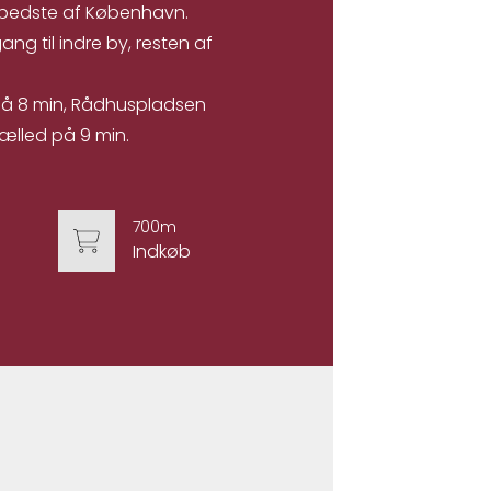
 bedste af København.
ng til indre by, resten af
 på 8 min, Rådhuspladsen
ælled på 9 min.
700m
Indkøb