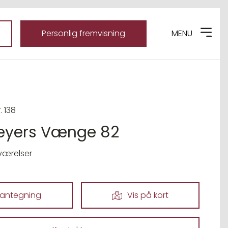
Personlig fremvisning
MENU
. 138
Meyers Vænge 82
værelser
lantegning
Vis på kort