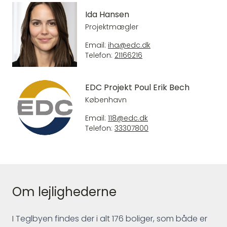
Ida Hansen
Projektmægler
Email:
iha@edc.dk
Telefon:
21166216
EDC Projekt Poul Erik Bech
København
Email:
118@edc.dk
Telefon:
33307800
Om lejlighederne
I Teglbyen findes der i alt 176 boliger, som både er