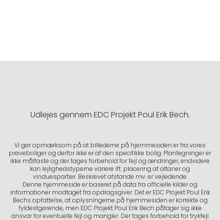
Udlejes gennem EDC Projekt Poul Erik Bech.
Vi gør opmærksom på at billederne på hjemmesiden er fra vores
prøveboliger og derfor ikke er af den specifikke bolig. Plantegninger er
ikke målfaste og der tages forbehold for fejl og ændringer, endvidere
kan lejlighedstyperne variere ift. placering af altaner og
vinduespartier. Beskrevet afstande mv. er vejledende.
Denne hjemmeside er baseret på data fra officielle kilder og
informationer modtaget fra opdragsgiver. Det er EDC Projekt Poul Erik
Bechs opfattelse, at oplysningerne på hjemmesiden er korrekte og
fyldestgørende, men EDC Projekt Poul Erik Bech påtager sig ikke
ansvar for eventuelle fejl og mangler. Der tages forbehold for trykfejl