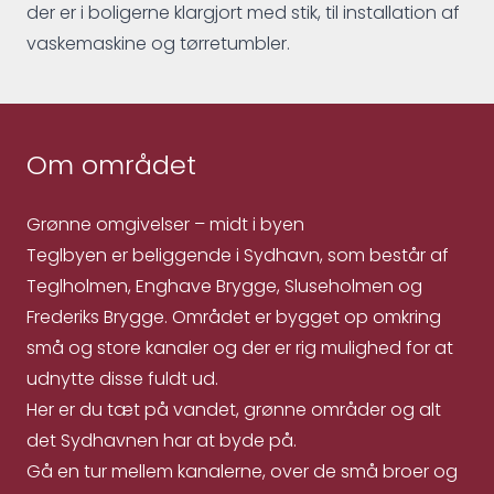
der er i boligerne klargjort med stik, til installation af
vaskemaskine og tørretumbler.
Om området
Grønne omgivelser – midt i byen
Teglbyen er beliggende i Sydhavn, som består af
Teglholmen, Enghave Brygge, Sluseholmen og
Frederiks Brygge. Området er bygget op omkring
små og store kanaler og der er rig mulighed for at
udnytte disse fuldt ud.
Her er du tæt på vandet, grønne områder og alt
det Sydhavnen har at byde på.
Gå en tur mellem kanalerne, over de små broer og