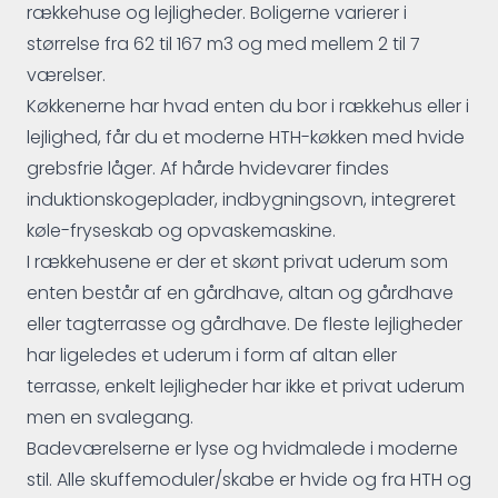
rækkehuse og lejligheder. Boligerne varierer i
størrelse fra 62 til 167 m3 og med mellem 2 til 7
værelser.
Køkkenerne har hvad enten du bor i rækkehus eller i
lejlighed, får du et moderne HTH-køkken med hvide
grebsfrie låger. Af hårde hvidevarer findes
induktionskogeplader, indbygningsovn, integreret
køle-fryseskab og opvaskemaskine.
I rækkehusene er der et skønt privat uderum som
enten består af en gårdhave, altan og gårdhave
eller tagterrasse og gårdhave. De fleste lejligheder
har ligeledes et uderum i form af altan eller
terrasse, enkelt lejligheder har ikke et privat uderum
men en svalegang.
Badeværelserne er lyse og hvidmalede i moderne
stil. Alle skuffemoduler/skabe er hvide og fra HTH og