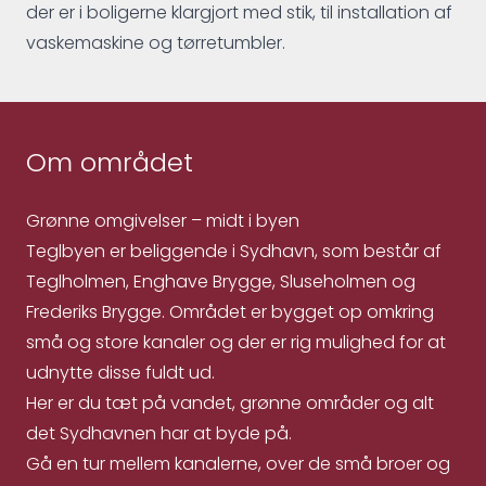
der er i boligerne klargjort med stik, til installation af
vaskemaskine og tørretumbler.
Om området
Grønne omgivelser – midt i byen
Teglbyen er beliggende i Sydhavn, som består af
Teglholmen, Enghave Brygge, Sluseholmen og
Frederiks Brygge. Området er bygget op omkring
små og store kanaler og der er rig mulighed for at
udnytte disse fuldt ud.
Her er du tæt på vandet, grønne områder og alt
det Sydhavnen har at byde på.
Gå en tur mellem kanalerne, over de små broer og