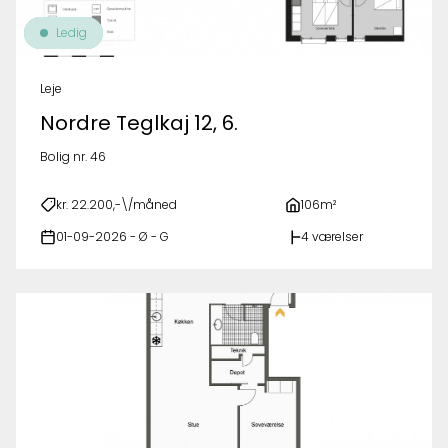
Ledig
Leje
Nordre Teglkaj 12, 6.
Bolig nr. 46
kr. 22.200,-\/måned
106m²
01-09-2026 - Ø - G
4 værelser