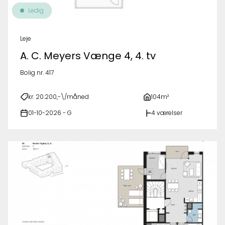
Ledig
Leje
A. C. Meyers Vænge 4, 4. tv
Bolig nr. 417
kr. 20.200,-\/måned
104m²
01-10-2026 - G
4 værelser