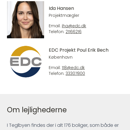
Ida Hansen
Projektmægler
Email:
iha@edc.dk
Telefon:
21166216
EDC Projekt Poul Erik Bech
København
Email:
118@edc.dk
Telefon:
33307800
Om lejlighederne
I Teglbyen findes der i alt 176 boliger, som både er