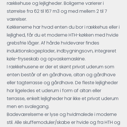
rækkehuse og lejligheder. Boligerne varierer i
størrelse fra 62 til 167 m3 og med mellem 2 til 7
værelser.
Køkkenerne har hvad enten du bor i rækkehus eller i
lejlighed, får du et moderne HTH-køkken med hvide
grebsfrie låger. Af hårde hvidevarer findes
induktionskogeplader, indbygningsovn, integreret
køle-fryseskab og opvaskemaskine.
I rækkehusene er der et skønt privat uderum som
enten består af en gårdhave, altan og gårdhave
eller tagterrasse og gårdhave. De fleste lejligheder
har ligeledes et uderum i form af altan eller
terrasse, enkelt lejligheder har ikke et privat uderum
men en svalegang.
Badeværelserne er lyse og hvidmalede i moderne
stil. Alle skuffemoduler/skabe er hvide og fra HTH og