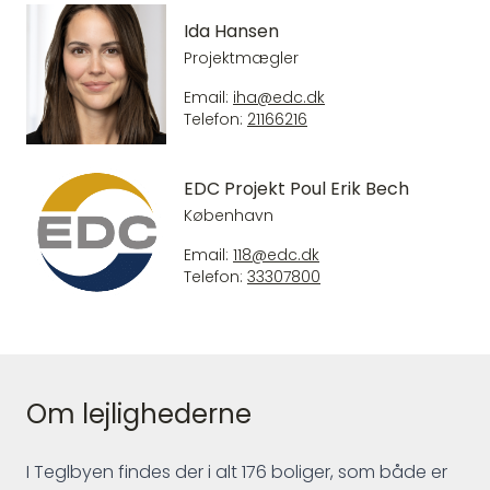
Ida Hansen
Projektmægler
Email:
iha@edc.dk
Telefon:
21166216
EDC Projekt Poul Erik Bech
København
Email:
118@edc.dk
Telefon:
33307800
Om lejlighederne
I Teglbyen findes der i alt 176 boliger, som både er