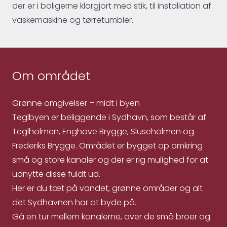
der er i boligerne klargjort med stik, til installation af
vaskemaskine og tørretumbler.
Om området
Grønne omgivelser – midt i byen
Teglbyen er beliggende i Sydhavn, som består af
Teglholmen, Enghave Brygge, Sluseholmen og
Frederiks Brygge. Området er bygget op omkring
små og store kanaler og der er rig mulighed for at
udnytte disse fuldt ud.
Her er du tæt på vandet, grønne områder og alt
det Sydhavnen har at byde på.
Gå en tur mellem kanalerne, over de små broer og