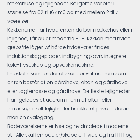
rækkehuse og lejligheder. Boligerne varierer i
størrelse fra 62 til 167 m3 og med mellem 2 til 7
værelser.
Køkkenerne har hvad enten du bor i rækkehus eller i
lejlighed, får du et moderne HTH-køkken med hvide
grebsfrie låger. Af hårde hvidevarer findes
induktionskogeplader, indbygningsovn, integreret
køle-fryseskab og opvaskemaskine.
I rækkehusene er der et skønt privat uderum som
enten består af en gårdhave, altan og gårdhave
eller tagterrasse og gårdhave. De fleste lejligheder
har ligeledes et uderum i form af altan eller
terrasse, enkelt lejligheder har ikke et privat uderum
men en svalegang.
Badeværelserne er lyse og hvidmalede i moderne
stil. Alle skuffemoduler/skabe er hvide og fra HTH og