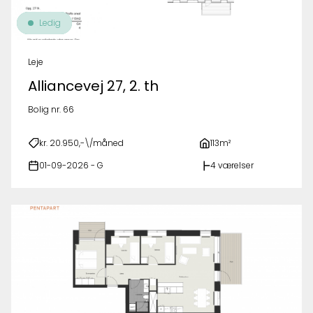
Ledig
Leje
Alliancevej 27, 2. th
Bolig nr. 66
kr. 20.950,-\/måned
113m²
01-09-2026 - G
4 værelser