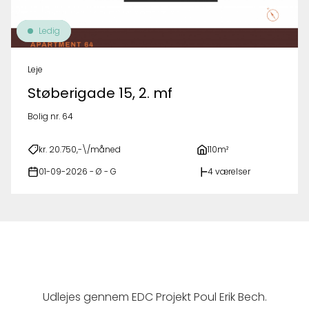
Ledig
Leje
Støberigade 15, 2. mf
Bolig nr. 64
kr. 20.750,-\/måned
110m²
01-09-2026 - Ø - G
4 værelser
Udlejes gennem EDC Projekt Poul Erik Bech.