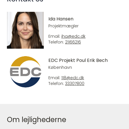
Ida Hansen
Projektmægler
Email:
iha@edc.dk
Telefon:
21166216
EDC Projekt Poul Erik Bech
København
Email:
118@edc.dk
Telefon:
33307800
Om lejlighederne