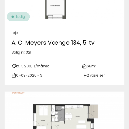
Ledig
Leje
A. C. Meyers Vænge 134, 5. tv
Bolig nr. 321
kr. 15.200,-\/måned
68m²
01-09-2026 - G
2 værelser