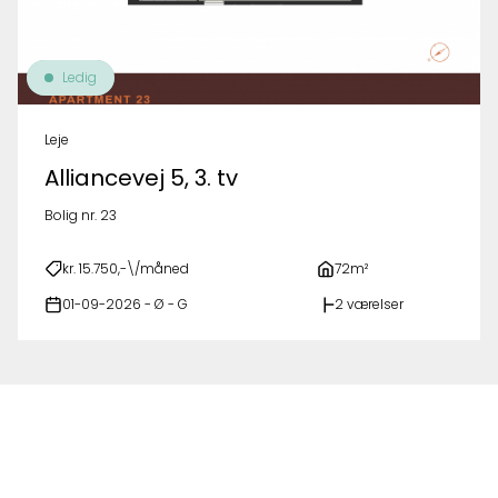
Ledig
Leje
Alliancevej 5, 3. tv
Bolig nr. 23
kr. 15.750,-\/måned
72m²
01-09-2026 - Ø - G
2 værelser