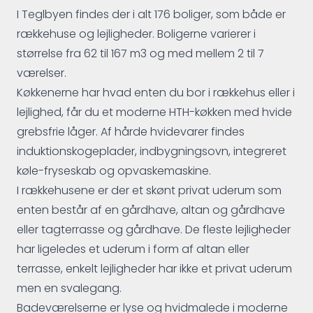
I Teglbyen findes der i alt 176 boliger, som både er
rækkehuse og lejligheder. Boligerne varierer i
størrelse fra 62 til 167 m3 og med mellem 2 til 7
værelser.
Køkkenerne har hvad enten du bor i rækkehus eller i
lejlighed, får du et moderne HTH-køkken med hvide
grebsfrie låger. Af hårde hvidevarer findes
induktionskogeplader, indbygningsovn, integreret
køle-fryseskab og opvaskemaskine.
I rækkehusene er der et skønt privat uderum som
enten består af en gårdhave, altan og gårdhave
eller tagterrasse og gårdhave. De fleste lejligheder
har ligeledes et uderum i form af altan eller
terrasse, enkelt lejligheder har ikke et privat uderum
men en svalegang.
Badeværelserne er lyse og hvidmalede i moderne