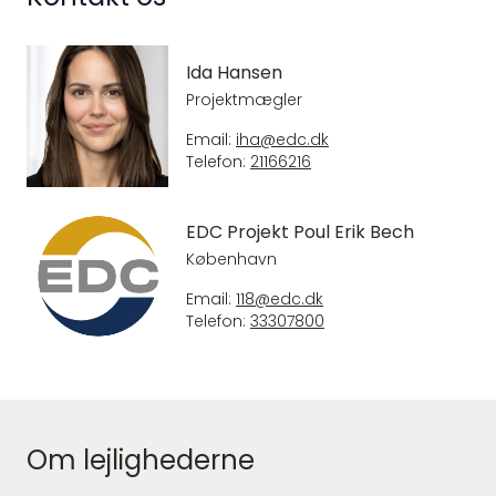
Ida Hansen
Projektmægler
Email:
iha@edc.dk
Telefon:
21166216
EDC Projekt Poul Erik Bech
København
Email:
118@edc.dk
Telefon:
33307800
Om lejlighederne