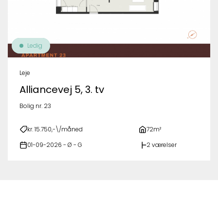
Ledig
Leje
Alliancevej 5, 3. tv
Bolig nr. 23
kr. 15.750,-\/måned
72m²
01-09-2026 - Ø - G
2 værelser