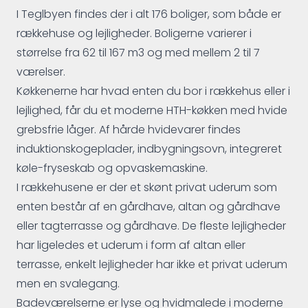
I Teglbyen findes der i alt 176 boliger, som både er
rækkehuse og lejligheder. Boligerne varierer i
størrelse fra 62 til 167 m3 og med mellem 2 til 7
værelser.
Køkkenerne har hvad enten du bor i rækkehus eller i
lejlighed, får du et moderne HTH-køkken med hvide
grebsfrie låger. Af hårde hvidevarer findes
induktionskogeplader, indbygningsovn, integreret
køle-fryseskab og opvaskemaskine.
I rækkehusene er der et skønt privat uderum som
enten består af en gårdhave, altan og gårdhave
eller tagterrasse og gårdhave. De fleste lejligheder
har ligeledes et uderum i form af altan eller
terrasse, enkelt lejligheder har ikke et privat uderum
men en svalegang.
Badeværelserne er lyse og hvidmalede i moderne