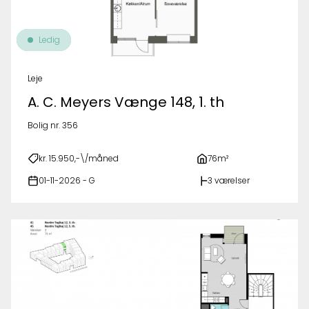
Ledig
Leje
A. C. Meyers Vænge 148, 1. th
Bolig nr. 356
kr. 15.950,-\/måned
76m²
01-11-2026 - G
3 værelser