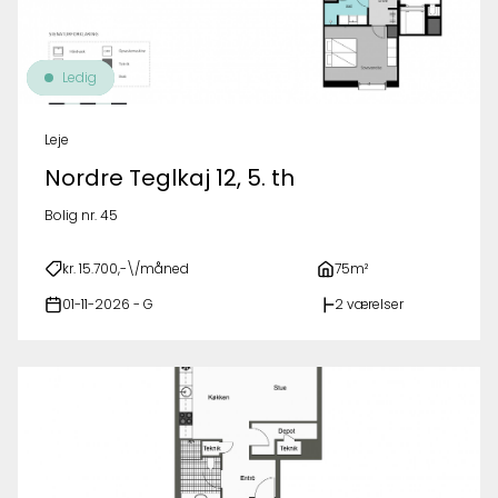
Ledig
Leje
Nordre Teglkaj 12, 5. th
Bolig nr. 45
kr. 15.700,-\/måned
75m²
01-11-2026 - G
2 værelser