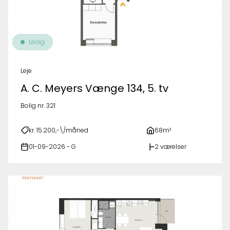
Ledig
Leje
A. C. Meyers Vænge 134, 5. tv
Bolig nr. 321
kr. 15.200,-\/måned
68m²
01-09-2026 - G
2 værelser