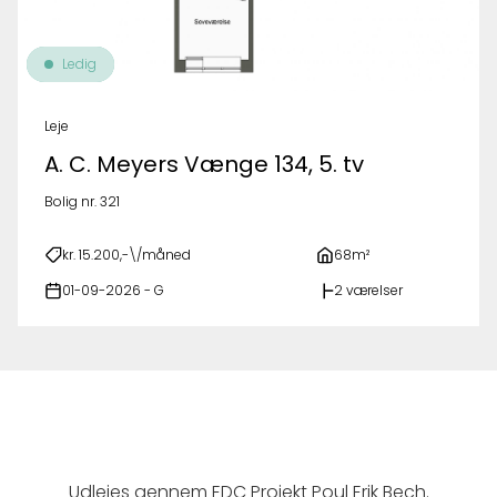
Ledig
Leje
A. C. Meyers Vænge 134, 5. tv
Bolig nr. 321
kr. 15.200,-\/måned
68m²
01-09-2026 - G
2 værelser
Udlejes gennem EDC Projekt Poul Erik Bech.