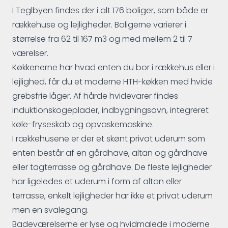
I Teglbyen findes der i alt 176 boliger, som både er
rækkehuse og lejligheder. Boligerne varierer i
størrelse fra 62 til 167 m3 og med mellem 2 til 7
værelser.
Køkkenerne har hvad enten du bor i rækkehus eller i
lejlighed, får du et moderne HTH-køkken med hvide
grebsfrie låger. Af hårde hvidevarer findes
induktionskogeplader, indbygningsovn, integreret
køle-fryseskab og opvaskemaskine.
I rækkehusene er der et skønt privat uderum som
enten består af en gårdhave, altan og gårdhave
eller tagterrasse og gårdhave. De fleste lejligheder
har ligeledes et uderum i form af altan eller
terrasse, enkelt lejligheder har ikke et privat uderum
men en svalegang.
Badeværelserne er lyse og hvidmalede i moderne