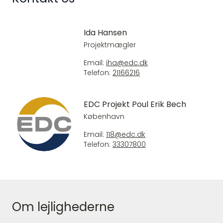
Ida Hansen
Projektmægler
Email:
iha@edc.dk
Telefon:
21166216
EDC Projekt Poul Erik Bech
København
Email:
118@edc.dk
Telefon:
33307800
Om lejlighederne