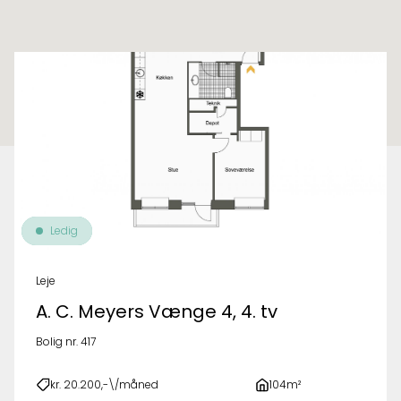
Til oversigt over ejendomme
Ledig
Leje
A. C. Meyers Vænge 4, 4. tv
Bolig nr. 417
kr. 20.200,-\/måned
104m²