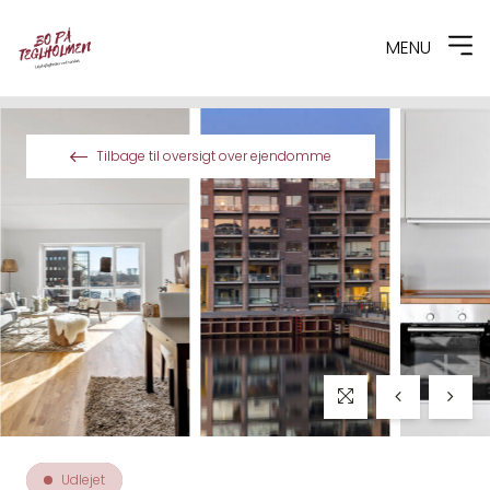
MENU
Spring til indhold
Tilbage til oversigt over ejendomme
Udlejet