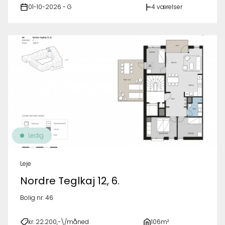
01-10-2026 - G
4 værelser
Ledig
Leje
Nordre Teglkaj 12, 6.
Bolig nr. 46
kr. 22.200,-\/måned
106m²