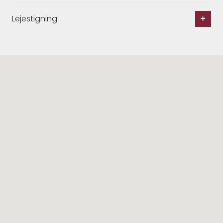
Lejestigning
Lignende ejendomme