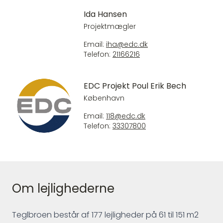
Ida Hansen
Projektmægler
Email:
iha@edc.dk
Telefon:
21166216
EDC Projekt Poul Erik Bech
København
Email:
118@edc.dk
Telefon:
33307800
Om lejlighederne
Teglbroen består af 177 lejligheder på 61 til 151 m2