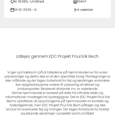
kr. 19.990,-\/måned
104m²
01-10-2026 - G
4 værelser
Udlejes gennem EDC Projekt Poul Erik Bech.
Vi gør opmærksom på at billederne på hjemmesiden er fra vores
prøveboliger og derfor ikke er af den specifikke bolig. Plantegninger er
ikke målfaste og der tages forbehold for fejl og ændringer, endvidere
kan lejlighedstyperne variere ift. placering af altaner og
vinduespartier. Beskrevet afstande mv. er vejledende.
Denne hjemmeside er baseret på data fra officielle kilder og
informationer modtaget fra opdragsgiver. Det er EDC Projekt Poul Erik
Bechs opfattelse, at oplysningerne på hjemmesiden er korrekte og
fyldestgørende, men EDC Projekt Poul Erik Bech påtager sig ikke
ansvar for eventuelle fejl og mangler. Der tages forbehold for trykfejl
og løbende ændringer i projektet samt området.