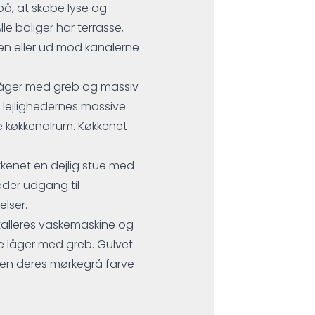
 på, at skabe lyse og
e boliger har terrasse,
en eller ud mod kanalerne
 låger med greb og massiv
lejlighedernes massive
ne køkkenalrum. Køkkenet
økkenet en dejlig stue med
heder udgang til
lser.
stalleres vaskemaskine og
e låger med greb. Gulvet
 men deres mørkegrå farve