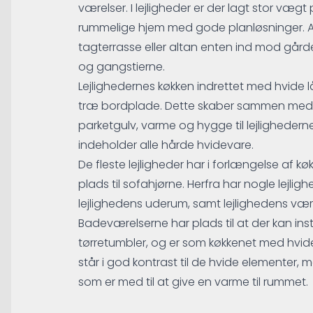
værelser. I lejligheder er der lagt stor vægt
rummelige hjem med gode planløsninger. All
tagterrasse eller altan enten ind mod gård
og gangstierne.
Lejlighedernes køkken indrettet med hvide
træ bordplade. Dette skaber sammen med 
parketgulv, varme og hygge til lejligheder
indeholder alle hårde hvidevare.
De fleste lejligheder har i forlængelse af k
plads til sofahjørne. Herfra har nogle lejlig
lejlighedens uderum, samt lejlighedens være
Badeværelserne har plads til at der kan in
tørretumbler, og er som køkkenet med hvid
står i god kontrast til de hvide elementer,
som er med til at give en varme til rummet.