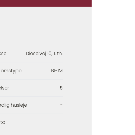
sse
Dieselvej 10, 1. th.
domstype
B1-1M
lser
5
dlig husleje
-
to
-