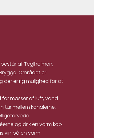
 består af Teglholmen,
 Brygge. Området er
der er rig mulighed for at
 for masser af luft, vand
n tur mellem kanalerne,
elligefarvede
éerne og drik en varm kop
las vin på en varm