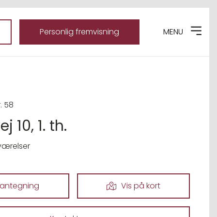
Personlig fremvisning
MENU
r. 58
j 10, 1. th.
værelser
lantegning
Vis på kort