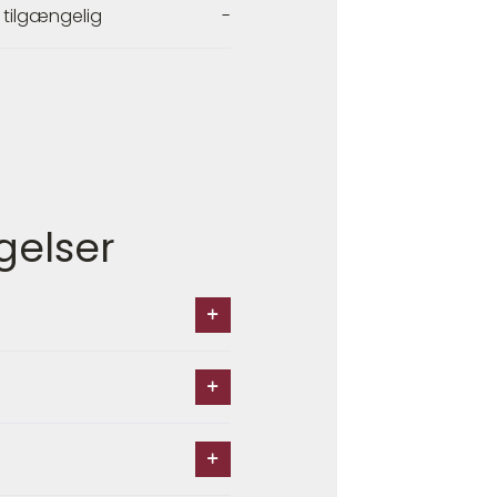
 tilgængelig
-
gelser