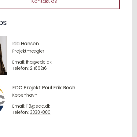
Kontakt os
os
Ida Hansen
Projektmægler
Email:
iha@edc.dk
Telefon:
21166216
EDC Projekt Poul Erik Bech
København
Email:
118@edc.dk
Telefon:
33307800