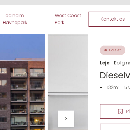
Teglholm
West Coast
Kontakt os
Havnepark
Park
Udlejet
Leje
Bolig n
Dieselve
-
132m²
5 
P