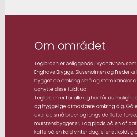
Om området
Teglbroen er beliggende i Sydhavnen, som
Enghave Brygge, Sluseholmen og Frederiks
bygget op omkring små og store kanaler og 
udnytte disse fuldt ud.
Teglbroen er for alle og her får du mulighed
og hyggelige atmosfære omkring dig. Gå e
over de små broer og langs de flotte forsk
murstensbyggerier. Tag plads på en af caf
kaffe på en kold vinter dag, eller et koldt g