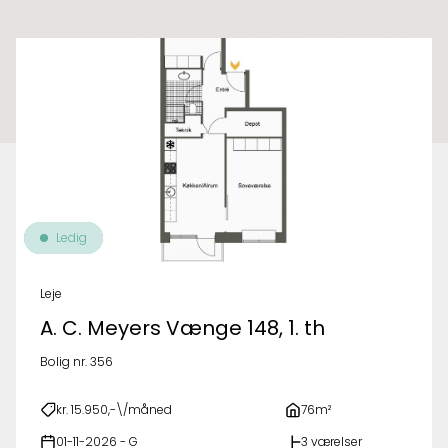
Til oversigt over ejendomme
Ledig
Leje
A. C. Meyers Vænge 148, 1. th
Bolig nr. 356
kr. 15.950,-\/måned
76m²
01-11-2026 - G
3 værelser