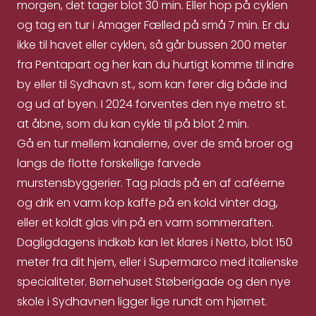
morgen, det tager blot 30 min. Eller hop på cyklen
og tag en tur i Amager Fælled på små 7 min. Er du
ikke til havet eller cyklen, så går bussen 200 meter
fra Pentapart og her kan du hurtigt komme til indre
by eller til Sydhavn st., som kan fører dig både ind
og ud af byen. I 2024 forventes den nye metro st.
at åbne, som du kan cykle til på blot 2 min.
Gå en tur mellem kanalerne, over de små broer og
langs de flotte forskellige farvede
murstensbyggerier. Tag plads på en af caféerne
og drik en varm kop kaffe på en kold vinter dag,
eller et koldt glas vin på en varm sommeraften.
Dagligdagens indkøb kan let klares i Netto, blot 150
meter fra dit hjem, eller i Supermarco med italienske
specialiteter. Børnehuset Støberigade og den nye
skole i Sydhavnen ligger lige rundt om hjørnet.