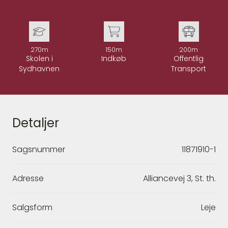
270m
150m
200m
Skolen i
Indkøb
Offentlig
Sydhavnen
Transport
Detaljer
Sagsnummer
11871910-1
Adresse
Alliancevej 3, St. th.
Salgsform
Leje