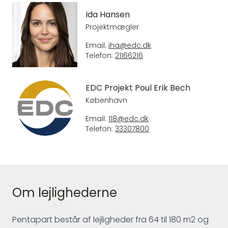
Ida Hansen
Projektmægler
Email:
iha@edc.dk
Telefon:
21166216
EDC Projekt Poul Erik Bech
København
Email:
118@edc.dk
Telefon:
33307800
Om lejlighederne
Pentapart består af lejligheder fra 64 til 180 m2 og