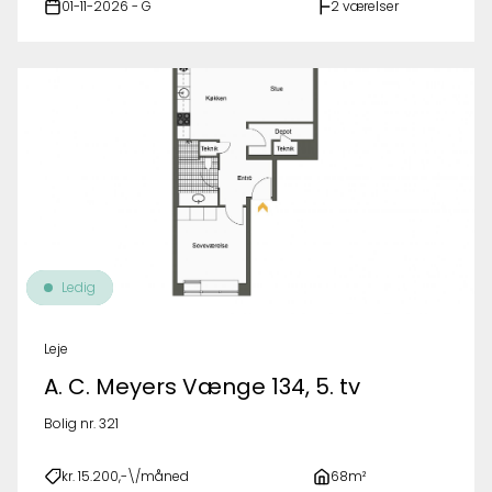
01-11-2026 - G
2 værelser
Ledig
Leje
A. C. Meyers Vænge 134, 5. tv
Bolig nr. 321
kr. 15.200,-\/måned
68m²