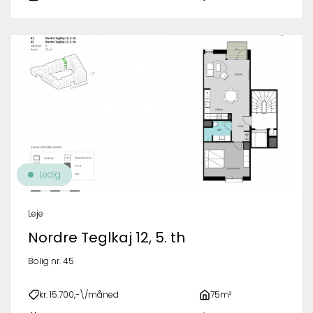
Ledig
Leje
Nordre Teglkaj 12, 5. th
Bolig nr. 45
kr. 15.700,-\/måned
75m²