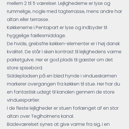
mellem 2 til 5 værelser. Lejlighederne er lyse og
rummelige, nogle med tagterrasse, mens andre har
altan eller terrasse.
Køkkenerne i Pentapart er lyse og indbyder til
hyggelige fællesmiddage.
De hvide, grebsfrie køkken-elementer er i høj dansk
kvalitet. De står i skøn kontrast til lejlighedens varme
parketgulve. Her er god plads til gæster om det
store spisebord.
Siddepladsen på en blød hynde i vindueskarmen
markerer overgangen fra køkken til stue. Her har du
en fantastisk udsigt til kanalen gennem de store
vinduespartier.
I de fleste lejligheder er stuen forlænget af en stor
altan over Teglholmens kanal.
Badeværelset synes at give varme fra sig, i en