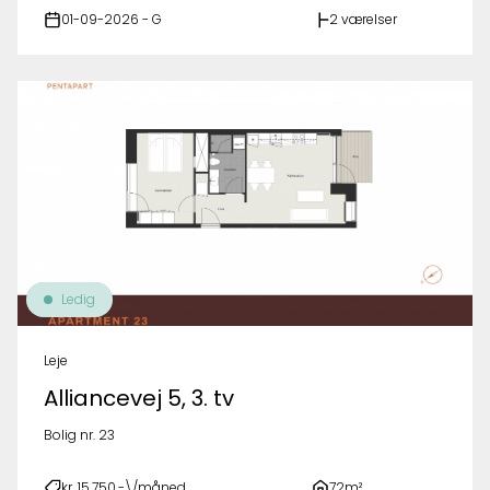
01-09-2026 - G
2 værelser
Ledig
Leje
Alliancevej 5, 3. tv
Bolig nr. 23
kr. 15.750,-\/måned
72m²