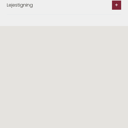
Lejestigning
Lignende ejendomme