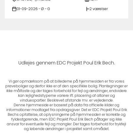
01-09-2026 - Ø - G
2 værelser
Udlejes gennem EDC Projekt Poul Erik Bech.
Vi gør opmærksom på at billederne på hjemmesiden er fra vores
prøveboliger og derfor ikke er af den specifikke bolig. Plantegninger er
ikke målfaste og der tages forbehold for fejl og ændringer, endvidere
kan lejlighedstyperne variere ift. placering af altaner og
vinduespartier. Beskrevet afstande mv. er vejledende.
Denne hjemmeside er baseret på data fra officielle kilder og
informationer modtaget fra opdragsgiver. Det er EDC Projekt Poul Erik
Bechs opfattelse, at oplysningerne på hjemmesiden er korrekte og
fyldestgørende, men EDC Projekt Poul Erik Bech påtager sig ikke
ansvar for eventuelle fejl og mangler. Der tages forbehold for trykfejl
og løbende ændringer i projektet samt området.