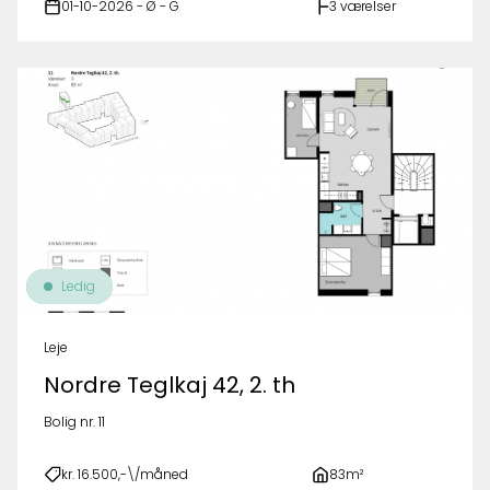
01-10-2026 - Ø - G
3 værelser
Ledig
Leje
Nordre Teglkaj 42, 2. th
Bolig nr. 11
kr. 16.500,-\/måned
83m²