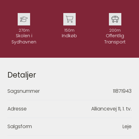
270m
150m
200m
Skolen i
Indkøb
Offentlig
Sydhavnen
Transport
Detaljer
Sagsnummer
11871943
Adresse
Alliancevej 11, 1. tv.
Salgsform
Leje