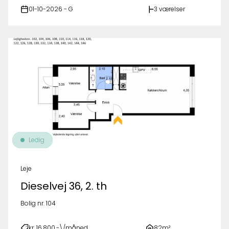
01-10-2026 - G
3 værelser
Ledig
Leje
Dieselvej 36, 2. th
Bolig nr. 104
kr. 16.800,-\/måned
82m²