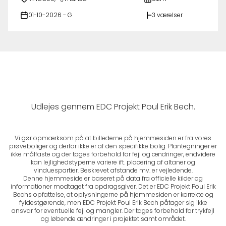
01-10-2026 - G
3 værelser
Udlejes gennem EDC Projekt Poul Erik Bech.
Vi gør opmærksom på at billederne på hjemmesiden er fra vores
prøveboliger og derfor ikke er af den specifikke bolig. Plantegninger er
ikke målfaste og der tages forbehold for fejl og ændringer, endvidere
kan lejlighedstyperne variere ift. placering af altaner og
vinduespartier. Beskrevet afstande mv. er vejledende.
Denne hjemmeside er baseret på data fra officielle kilder og
informationer modtaget fra opdragsgiver. Det er EDC Projekt Poul Erik
Bechs opfattelse, at oplysningerne på hjemmesiden er korrekte og
fyldestgørende, men EDC Projekt Poul Erik Bech påtager sig ikke
ansvar for eventuelle fejl og mangler. Der tages forbehold for trykfejl
og løbende ændringer i projektet samt området.