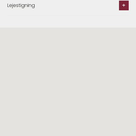
Lejestigning
Lignende ejendomme