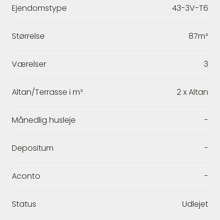
Ejendomstype
43-3V-T6
Størrelse
87m²
Værelser
3
Altan/Terrasse i m²
2 x Altan
Månedlig husleje
-
Depositum
-
Aconto
-
Status
Udlejet