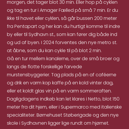
morgen, det tager blot 30 min. Eller hop på cyklen
og tag en tur i Amager Fælled på små 7 min. Er du
ikke til havet eller cyklen, så går bussen 200 meter
fra Pentapart og her kan du hurtigt komme til indre
by eller til Sydhavn st., som kan fører dig både ind
og ud af byen. I 2024 forventes den nye metro st.
at åbne, som du kan cykle til på blot 2 min.
Gå en tur mellem kanalerne, over de små broer og
langs de flotte forskellige farvede
murstensbyggerier. Tag plads på en af caféerne
og drik en varm kop kaffe på en kold vinter dag,
eller et koldt glas vin på en varm sommeraften.
Dagligdagens indkøb kan let klares i Netto, blot 150
meter fra dit hjem, eller i Supermarco med italienske
specialiteter. Børnehuset Støberigade og den nye
skole i Sydhavnen ligger lige rundt om hjørnet.