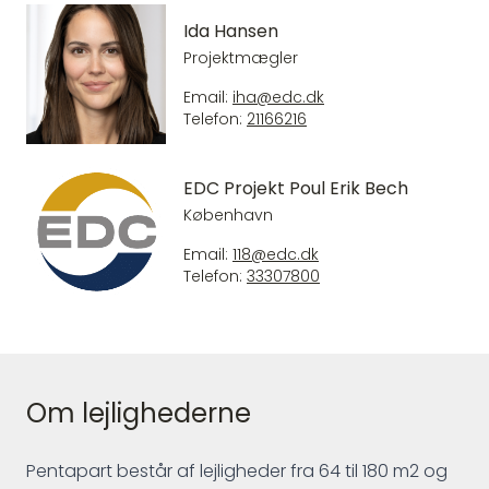
Ida Hansen
Projektmægler
Email:
iha@edc.dk
Telefon:
21166216
EDC Projekt Poul Erik Bech
København
Email:
118@edc.dk
Telefon:
33307800
Om lejlighederne
Pentapart består af lejligheder fra 64 til 180 m2 og