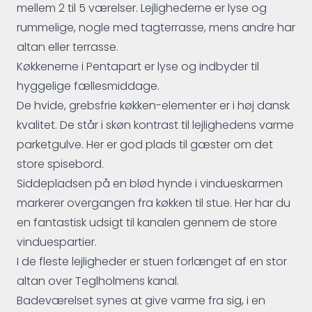
mellem 2 til 5 værelser. Lejlighederne er lyse og
rummelige, nogle med tagterrasse, mens andre har
altan eller terrasse.
Køkkenerne i Pentapart er lyse og indbyder til
hyggelige fællesmiddage.
De hvide, grebsfrie køkken-elementer er i høj dansk
kvalitet. De står i skøn kontrast til lejlighedens varme
parketgulve. Her er god plads til gæster om det
store spisebord.
Siddepladsen på en blød hynde i vindueskarmen
markerer overgangen fra køkken til stue. Her har du
en fantastisk udsigt til kanalen gennem de store
vinduespartier.
I de fleste lejligheder er stuen forlænget af en stor
altan over Teglholmens kanal.
Badeværelset synes at give varme fra sig, i en