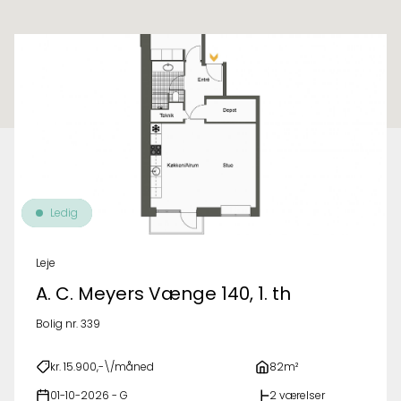
Til oversigt over ejendomme
Ledig
Leje
A. C. Meyers Vænge 140, 1. th
Bolig nr. 339
kr. 15.900,-\/måned
82m²
01-10-2026 - G
2 værelser