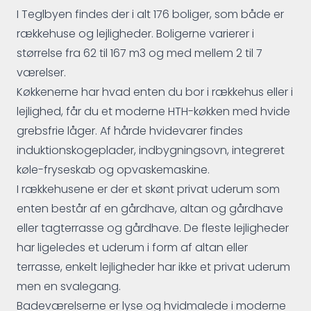
I Teglbyen findes der i alt 176 boliger, som både er
rækkehuse og lejligheder. Boligerne varierer i
størrelse fra 62 til 167 m3 og med mellem 2 til 7
værelser.
Køkkenerne har hvad enten du bor i rækkehus eller i
lejlighed, får du et moderne HTH-køkken med hvide
grebsfrie låger. Af hårde hvidevarer findes
induktionskogeplader, indbygningsovn, integreret
køle-fryseskab og opvaskemaskine.
I rækkehusene er der et skønt privat uderum som
enten består af en gårdhave, altan og gårdhave
eller tagterrasse og gårdhave. De fleste lejligheder
har ligeledes et uderum i form af altan eller
terrasse, enkelt lejligheder har ikke et privat uderum
men en svalegang.
Badeværelserne er lyse og hvidmalede i moderne