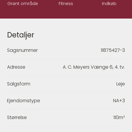
Grønt område
Fitness
Indkøb
Detaljer
Sagsnummer
11875427-3
Adresse
A. C. Meyers Vænge 6, 4. tv.
Salgsform
Leje
Ejendomstype
NA+3
Størrelse
110m²