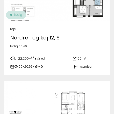
Ledig
Leje
Nordre Teglkaj 12, 6.
Bolig nr. 46
kr. 22.200,-\/måned
106m²
01-09-2026 - Ø - G
4 værelser