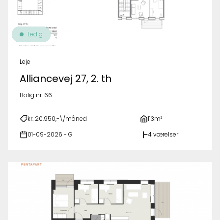
Ledig
Leje
Alliancevej 27, 2. th
Bolig nr. 66
kr. 20.950,-\/måned
113m²
01-09-2026 - G
4 værelser