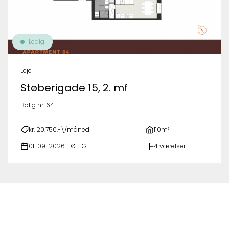
Ledig
Leje
Støberigade 15, 2. mf
Bolig nr. 64
kr. 20.750,-\/måned
110m²
01-09-2026 - Ø - G
4 værelser