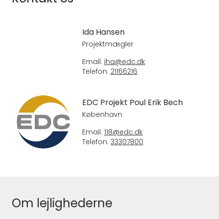
Ida Hansen
Projektmægler
Email:
iha@edc.dk
Telefon:
21166216
EDC Projekt Poul Erik Bech
København
Email:
118@edc.dk
Telefon:
33307800
Om lejlighederne